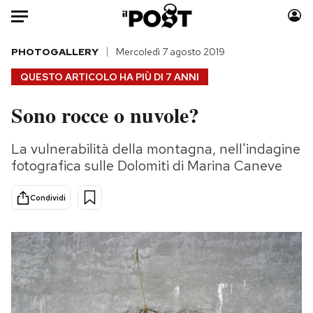
Auto
PHOTOGALLERY
Mercoledì 7 agosto 2019
QUESTO ARTICOLO HA PIÙ DI
7 ANNI
HOME
Sono rocce o nuvole?
Italia
Moda
Mondo
Libri
La vulnerabilità della montagna, nell'indagine
Politica
Consumismi
fotografica sulle Dolomiti di Marina Caneve
Tecnologia
Storie/Idee
Internet
Ok Boomer!
Condividi
Scienza
Media
Cultura
Europa
Economia
Altrecose
Sport
Mondiali calcio 2026