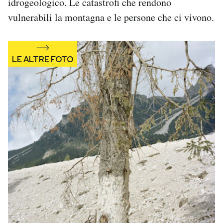
idrogeologico. Le catastrofi che rendono
Notifiche mobile
vulnerabili la montagna e le persone che ci vivono.
Regala il Post
Hai bisogno di aiuto?
Esci