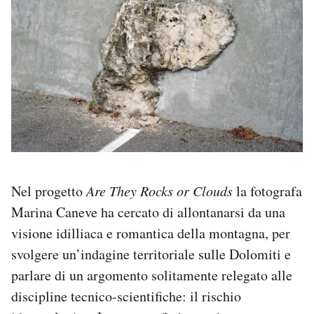
PODCAST
NEWSLETTER
I MIEI PREFERITI
SHOP
Nel progetto
Are They Rocks or Clouds
la fotografa
Marina Caneve ha cercato di allontanarsi da una
CALENDARIO
visione idilliaca e romantica della montagna, per
svolgere un’indagine territoriale sulle Dolomiti e
AREA PERSONALE
parlare di un argomento solitamente relegato alle
Area Personale
discipline tecnico-scientifiche: il rischio
Newsletter