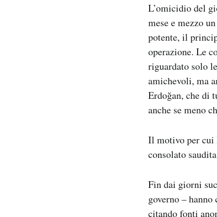
L’omicidio del gi
Notifiche mobile
Regala il Post
mese e mezzo un 
Hai bisogno di aiuto?
potente, il prin
Esci
operazione. Le c
riguardato solo l
amichevoli, ma a
Erdoğan, che di t
anche se meno ch
Il motivo per cui
consolato saudita
Fin dai giorni suc
governo – hanno c
citando fonti ano