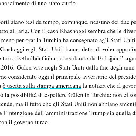
conoscimento di uno stato curdo.
orti siano tesi da tempo, comunque, nessuno dei due p
tto all’aria. Con il caso Khashoggi sembra che le diver
lmeno per ora: la Turchia ha consegnato agli Stati Uniti 
Khashoggi e gli Stati Uniti hanno detto di voler approfo
so turco Fethullah Gülen, considerato da Erdoğan l’orga
 2016. Gülen vive negli Stati Uniti dalla fine degli anni
ne considerato oggi il principale avversario del preside
fa
è uscita sulla stampa americana
la notizia che il gove
o la possibilità di espellere Gülen in Turchia: non ci so
cenda, ma il fatto che gli Stati Uniti non abbiano sment
 l’intenzione dell’amministrazione Trump sia quella di
con il governo turco.