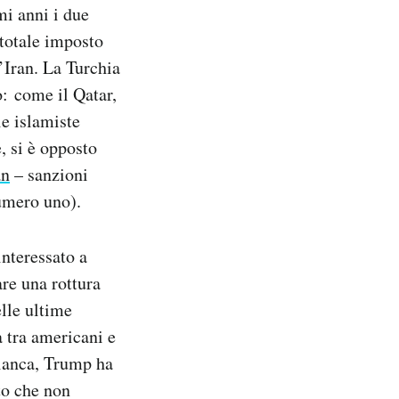
mi anni i due
 totale imposto
l’Iran. La Turchia
: come il Qatar,
ie islamiste
, si è opposto
an
– sanzioni
numero uno).
nteressato a
are una rottura
elle ultime
a tra americani e
ianca, Trump ha
to che non