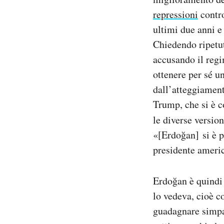
repressioni
contro
ultimi due anni e
Chiedendo ripetut
accusando il regi
ottenere per sé u
dall’atteggiamen
Trump, che si è c
le diverse version
«[Erdoğan] si è p
presidente americ
Erdoğan è quindi 
lo vedeva, cioè c
guadagnare simpa