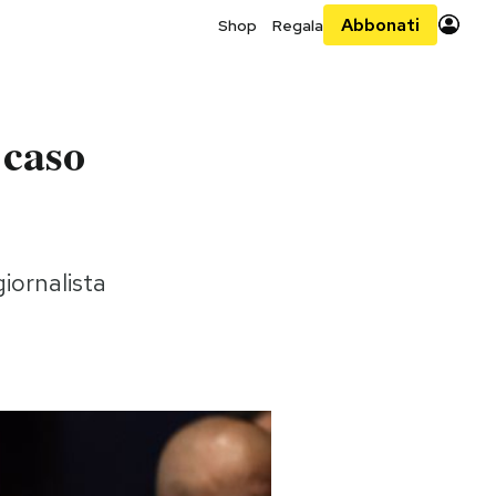
Abbonati
Shop
Regala
 caso
giornalista