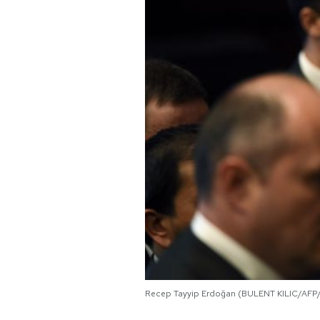
PODCAST
NEWSLETTER
I MIEI PREFERITI
SHOP
CALENDARIO
AREA PERSONALE
Area Personale
Recep Tayyip Erdoğan (BULENT KILIC/AFP
Newsletter