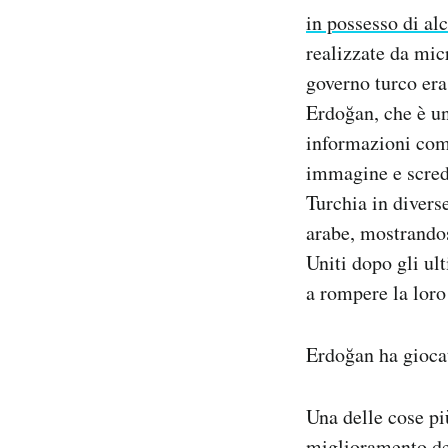
in possesso di al
realizzate da mic
governo turco era
Erdoğan, che è un
informazioni come
immagine e scred
Turchia in divers
arabe, mostrandosi
Uniti dopo gli ul
a rompere la loro
Erdoğan ha giocat
Una delle cose pi
miglioramento de