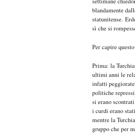
settimane chiedon
blandamente dal
statunitense. Erd
sì che si rompesse
Per capire questo
Prima: la Turchia 
ultimi anni le re
infatti peggiorat
politiche repress
si erano scontrati
i curdi erano stat
mentre la Turchia
gruppo che per mo