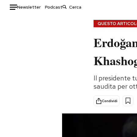
Newsletter
Podcast
Auto
QUESTO ARTICOLO
Erdoğan 
HOME
Italia
Moda
Khashog
Mondo
Libri
Politica
Consumismi
Il presidente t
Tecnologia
Storie/Idee
saudita per ott
Internet
Ok Boomer!
Scienza
Media
Condividi
Cultura
Europa
Economia
Altrecose
Sport
Mondiali calcio 2026