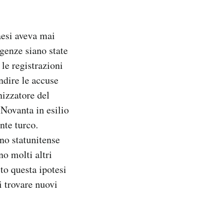
aesi aveva mai
genze siano state
le registrazioni
ndire le accuse
nizzatore del
 Novanta in esilio
nte turco.
rno statunitense
no molti altri
ito questa ipotesi
 trovare nuovi