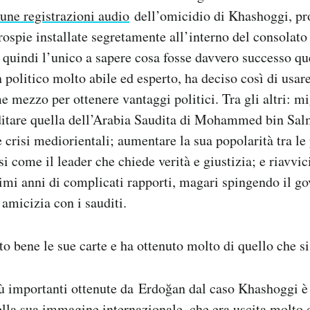
cune registrazioni audio
dell’omicidio di Khashoggi, p
rospie installate segretamente all’interno del consolato 
 quindi l’unico a sapere cosa fosse davvero successo que
 politico molto abile ed esperto, ha deciso così di usar
 mezzo per ottenere vantaggi politici. Tra gli altri: mi
itare quella dell’Arabia Saudita di Mohammed bin Salm
e crisi mediorientali; aumentare la sua popolarità tra le
 come il leader che chiede verità e giustizia; e riavvici
timi anni di complicati rapporti, magari spingendo il 
 amicizia con i sauditi.
o bene le sue carte e ha ottenuto molto di quello che si 
ù importanti ottenute da Erdoğan dal caso Khashoggi è 
lla sua immagine internazionale, che era uscita molto 