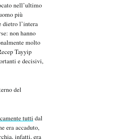
ocato nell’ultimo
 uomo più
 dietro l’intera
rse: non hanno
ionalmente molto
 Recep Tayyip
rtanti e decisivi,
terno del
icamente tutti
dal
he era accaduto,
chia, infatti,
era