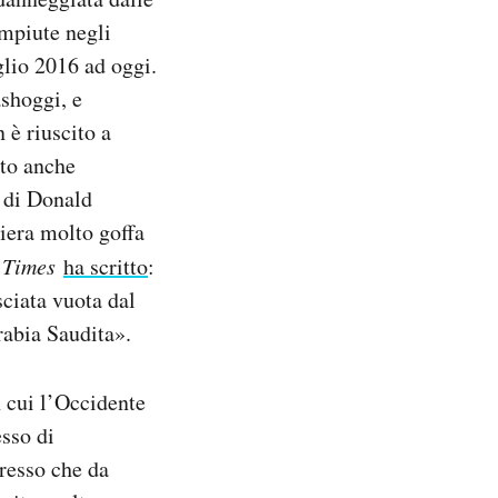
ompiute negli
glio 2016 ad oggi.
ashoggi, e
 è riuscito a
ato anche
 di Donald
iera molto goffa
 Times
ha scritto
:
sciata vuota dal
rabia Saudita».
n cui l’Occidente
esso di
resso che da