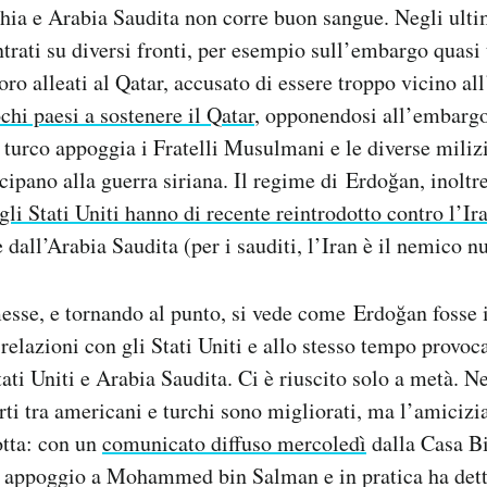
hia e Arabia Saudita non corre buon sangue. Negli ulti
ntrati su diversi fronti, per esempio sull’embargo quasi
loro alleati al Qatar, accusato di essere troppo vicino al
chi paesi a sostenere il Qatar
, opponendosi all’embargo
no turco appoggia i Fratelli Musulmani e le diverse miliz
cipano alla guerra siriana. Il regime di Erdoğan, inoltre
gli Stati Uniti hanno di recente reintrodotto contro l’Ir
 dall’Arabia Saudita (per i sauditi, l’Iran è il nemico 
esse, e tornando al punto, si vede come Erdoğan fosse i
 relazioni con gli Stati Uniti e allo stesso tempo provoc
tati Uniti e Arabia Saudita. Ci è riuscito solo a metà. N
rti tra americani e turchi sono migliorati, ma l’amicizi
otta: con un
comunicato diffuso mercoledì
dalla Casa B
uo appoggio a Mohammed bin Salman e in pratica ha det