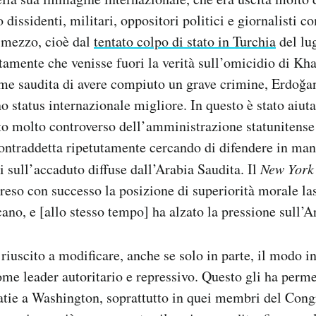
 dissidenti, militari, oppositori politici e giornalisti c
 mezzo, cioè dal
tentato colpo di stato in Turchia
del lu
amente che venisse fuori la verità sull’omicidio di Kh
me saudita di avere compiuto un grave crimine, Erdoğan
no status internazionale migliore. In questo è stato aiut
to molto controverso dell’amministrazione statunitense
ontraddetta ripetutamente cercando di difendere in man
i sull’accaduto diffuse dall’Arabia Saudita. Il
New York
reso con successo la posizione di superiorità morale la
ano, e [allo stesso tempo] ha alzato la pressione sull’A
riuscito a modificare, anche se solo in parte, il modo i
ome leader autoritario e repressivo. Questo gli ha perm
tie a Washington, soprattutto in quei membri del Cong