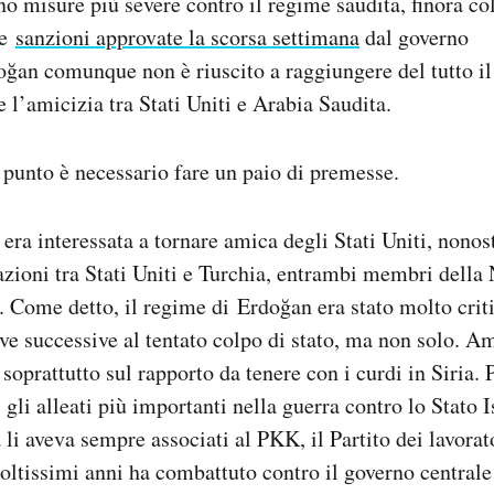
o misure più severe contro il regime saudita, finora co
le
sanzioni approvate la scorsa settimana
dal governo
oğan comunque non è riuscito a raggiungere del tutto il 
 l’amicizia tra Stati Uniti e Arabia Saudita.
 punto è necessario fare un paio di premesse.
era interessata a tornare amica degli Stati Uniti, nonos
lazioni tra Stati Uniti e Turchia, entrambi membri dell
e. Come detto, il regime di Erdoğan era stato molto criti
ive successive al tentato colpo di stato, ma non solo. Am
 soprattutto sul rapporto da tenere con i curdi in Siria. P
i gli alleati più importanti nella guerra contro lo Stato 
 li aveva sempre associati al PKK, il Partito dei lavorat
ltissimi anni ha combattuto contro il governo centrale 