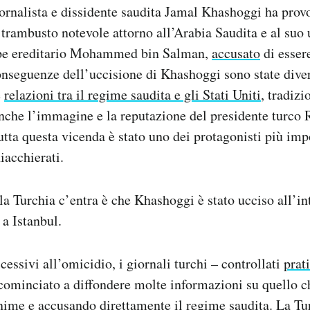
ornalista e dissidente saudita Jamal Khashoggi ha prov
trambusto notevole attorno all’Arabia Saudita e al suo
cipe ereditario Mohammed bin Salman,
accusato
di essere
onseguenze dell’uccisione di Khashoggi sono state dive
e
relazioni tra il regime saudita e gli Stati Uniti
, tradiz
nche l’immagine e la reputazione del presidente turco
utta questa vicenda è stato uno dei protagonisti più impo
iacchierati.
 la Turchia c’entra è che Khashoggi è stato ucciso all’in
 a Istanbul.
cessivi all’omicidio, i giornali turchi – controllati
prat
ominciato a diffondere molte informazioni su quello c
nime e accusando direttamente il regime saudita. La Tur