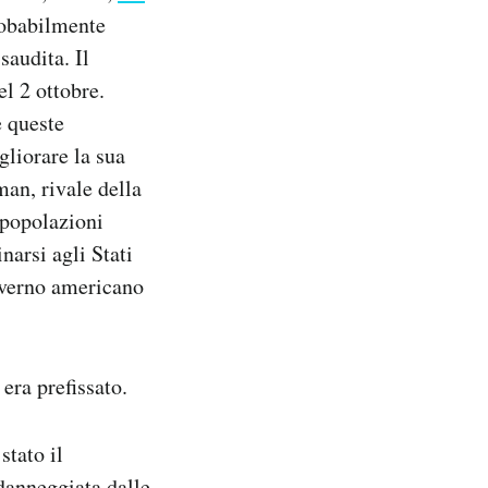
robabilmente
saudita. Il
l 2 ottobre.
e queste
gliorare la sua
an, rivale della
 popolazioni
narsi agli Stati
governo americano
era prefissato.
stato il
danneggiata dalle