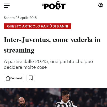
Auto
Sabato 28 aprile 2018
QUESTO ARTICOLO HA PIÙ DI
8 ANNI
HOME
Inter-Juventus, come vederla in
Italia
Moda
streaming
Mondo
Libri
Politica
Consumismi
A partire dalle 20.45, una partita che può
Tecnologia
Storie/Idee
decidere molte cose
Internet
Ok Boomer!
Scienza
Media
Condividi
Cultura
Europa
Economia
Altrecose
Sport
Mondiali calcio 2026