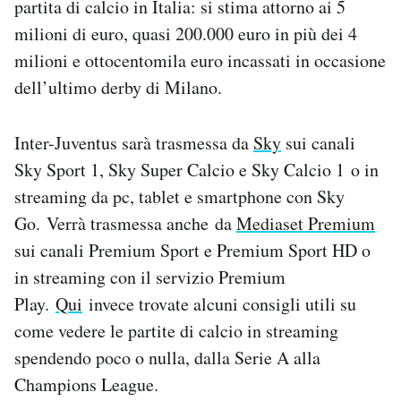
partita di calcio in Italia: si stima attorno ai 5
Notifiche mobile
milioni di euro, quasi 200.000 euro in più dei 4
Regala il Post
milioni e ottocentomila euro incassati in occasione
Hai bisogno di aiuto?
dell’ultimo derby di Milano.
Esci
Inter-Juventus sarà trasmessa da
Sky
sui canali
Sky Sport 1, Sky Super Calcio e Sky Calcio 1 o in
streaming da pc, tablet e smartphone con Sky
Go. Verrà trasmessa anche da
Mediaset Premium
sui canali Premium Sport e Premium Sport HD o
in streaming con il servizio Premium
Play.
Qui
invece trovate alcuni consigli utili su
come vedere le partite di calcio in streaming
spendendo poco o nulla, dalla Serie A alla
Champions League.