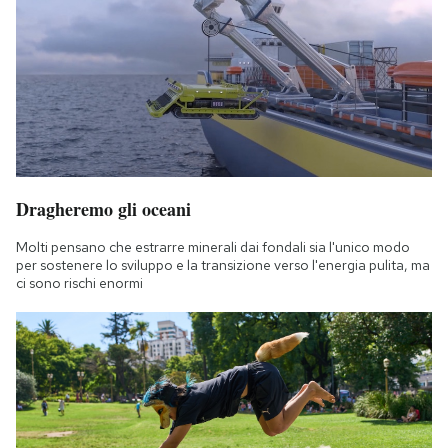
Dragheremo gli oceani
Molti pensano che estrarre minerali dai fondali sia l'unico modo
per sostenere lo sviluppo e la transizione verso l'energia pulita, ma
ci sono rischi enormi