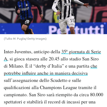
PODCAST
NEWSLETTER
(Tullio M. Puglia/Getty Images)
I MIEI PREFERITI
Inter-Juventus, anticipo della
35ª giornata di Serie
SHOP
A
, si gioca stasera alle 20.45 allo stadio San Siro
di Milano. È il “derby d’Italia” e una partita
che
potrebbe influire anche in maniera decisiva
CALENDARIO
sull’assegnazione dello Scudetto e sulle
qualificazioni alla Champions League tramite il
AREA PERSONALE
campionato. San Siro sarà riempito da circa 80.000
Area Personale
spettatori e stabilirà il record di incassi per una
Newsletter