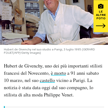
PODCAST
LE
ALTRE
FOTO
NEWSLETTER
I MIEI PREFERITI
Hubert de Givenchy nel suo studio a Parigi, 3 luglio 1995 (GERARD
FOUET/AFP/Getty Images)
SHOP
Hubert de Givenchy, uno dei più importanti stilisti
francesi del Novecento,
è morto
a 91 anni sabato
CALENDARIO
10 marzo, nel suo
castello
vicino a Parigi. La
notizia è stata data oggi dal suo compagno, lo
AREA PERSONALE
stilista di alta moda Philippe Venet.
Area Personale
Newsletter