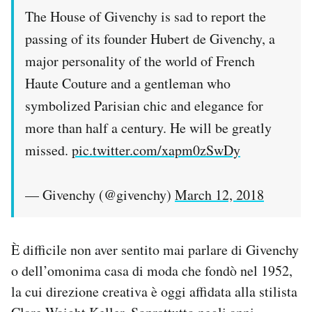
Notifiche mobile
The House of Givenchy is sad to report the
Regala il Post
passing of its founder Hubert de Givenchy, a
Hai bisogno di aiuto?
major personality of the world of French
Esci
Haute Couture and a gentleman who
symbolized Parisian chic and elegance for
more than half a century. He will be greatly
missed.
pic.twitter.com/xapm0zSwDy
— Givenchy (@givenchy)
March 12, 2018
È difficile non aver sentito mai parlare di Givenchy
o dell’omonima casa di moda che fondò nel 1952,
la cui direzione creativa è oggi affidata alla stilista