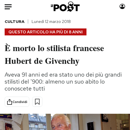
Auto
CULTURA
Lunedì 12 marzo 2018
QUESTO ARTICOLO HA PIÙ DI
8 ANNI
HOME
È morto lo stilista francese
Italia
Moda
Hubert de Givenchy
Mondo
Libri
Politica
Consumismi
Aveva 91 anni ed era stato uno dei più grandi
Tecnologia
Storie/Idee
stilisti del '900: almeno un suo abito lo
Internet
Ok Boomer!
conoscete tutti
Scienza
Media
Cultura
Europa
Condividi
Economia
Altrecose
Sport
Mondiali calcio 2026