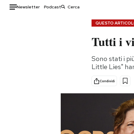
Newsletter
Podcast
Auto
QUESTO ARTICOLO
Tutti i 
HOME
Italia
Moda
Sono stati i p
Mondo
Libri
Little Lies" ha
Politica
Consumismi
Tecnologia
Storie/Idee
Condividi
Internet
Ok Boomer!
Scienza
Media
Cultura
Europa
Economia
Altrecose
Sport
Mondiali calcio 2026