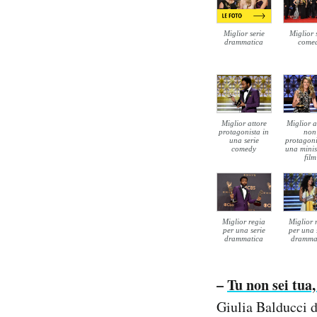
Miglior serie
Miglior 
drammatica
come
Miglior attore
Miglior a
protagonista in
non
una serie
protagoni
comedy
una minis
film
Miglior regia
Miglior 
per una serie
per una 
drammatica
dramma
–
Tu non sei tua,
Giulia Balducci 