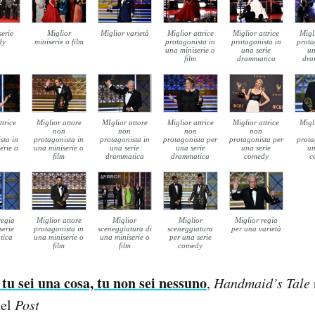
serie
Miglior
Miglior varietà
Miglior attrice
Miglior attrice
Migl
dy
miniserie o film
protagonista in
protagonista in
prota
una miniserie o
una serie
un
film
drammatica
dra
ttrice
Miglior attore
MIglior attore
Miglior attrice
Miglior attrice
Migl
non
non
non
non
sta in
protagonista in
protagonista in
protagonista per
protagonista per
prota
erie o
una miniserie o
una serie
una serie
una serie
un
film
drammatica
drammatica
comedy
c
regia
Miglior attore
Miglior
Miglior
Miglior regia
serie
protagonista in
sceneggiatura di
sceneggiatura
per una varietà
tica
una miniserie o
una miniserie o
per una serie
film
film
comedy
 tu sei una cosa, tu non sei nessuno
,
Handmaid’s Tale
del
Post