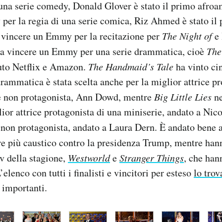
una serie comedy, Donald Glover è stato il primo afroa
er la regia di una serie comica, Riz Ahmed è stato il 
a vincere un Emmy per la recitazione per
The Night of
e 
g a vincere un Emmy per una serie drammatica, cioè
The
tuto Netflix e Amazon.
The Handmaid’s Tale
ha vinto ci
drammatica è stata scelta anche per la miglior attrice pr
e non protagonista, Ann Dowd, mentre
Big Little Lies
ne
glior attrice protagonista di una miniserie, andato a Ni
e non protagonista, andato a Laura Dern. È andato bene 
e più caustico contro la presidenza Trump, mentre hann
tv della stagione,
Westworld
e
Stranger Things
, che han
elenco con tutti i finalisti e vincitori per esteso
lo trov
ù importanti.