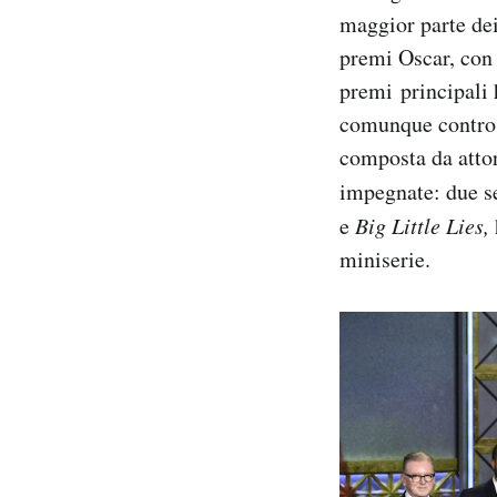
Notifiche mobile
maggior parte dei
Regala il Post
premi Oscar, con 
Hai bisogno di aiuto?
premi principali 
Esci
comunque contro l
composta da attori
impegnate: due se
e
Big Little Lies,
miniserie.