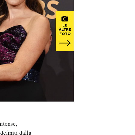
LE
ALTRE
FOTO
itense,
definiti dalla