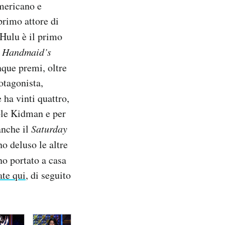
mericano e
primo attore di
Hulu è il primo
 Handmaid’s
nque premi, oltre
otagonista,
 ha vinti quattro,
cole Kidman e per
anche il
Saturday
o deluso le altre
no portato a casa
ate qui
, di seguito