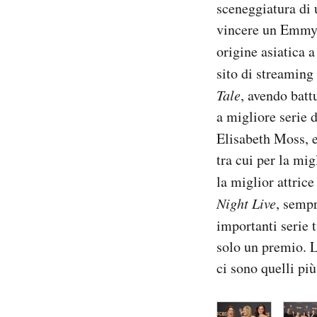
sceneggiatura di 
vincere un Emmy p
origine asiatica 
sito di streamin
Tale
, avendo bat
a migliore serie 
Elisabeth Moss, 
tra cui per la mi
la miglior attric
Night Live
, sempr
importanti serie 
solo un premio. L’
ci sono quelli pi