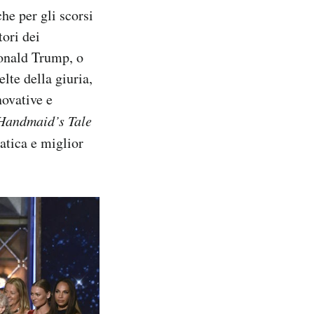
he per gli scorsi
tori dei
Donald Trump, o
lte della giuria,
novative e
Handmaid’s
Tale
tica e miglior