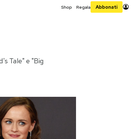
Abbonati
Shop
Regala
's Tale" e "Big