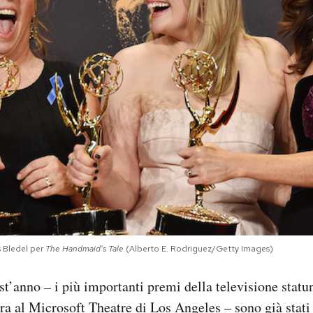
s Bledel per
The Handmaid's Tale
(Alberto E. Rodriguez/Getty Images)
’anno – i più importanti premi della televisione statun
ra al Microsoft Theatre di Los Angeles – sono già stati 