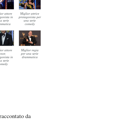
ior attore
Miglior attrice
gonista in
protagonista per
a serie
una serie
mmatica
comedy
ior attore
Miglior regia
non
per una serie
gonista in
drammatica
a serie
omedy
raccontato da