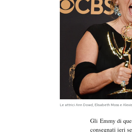
PODCAST
NEWSLETTER
I MIEI PREFERITI
SHOP
CALENDARIO
Le attrici Ann Dowd, Elisabeth Moss e Alexi
AREA PERSONALE
Gli Emmy di quest
Area Personale
consegnati ieri se
Newsletter