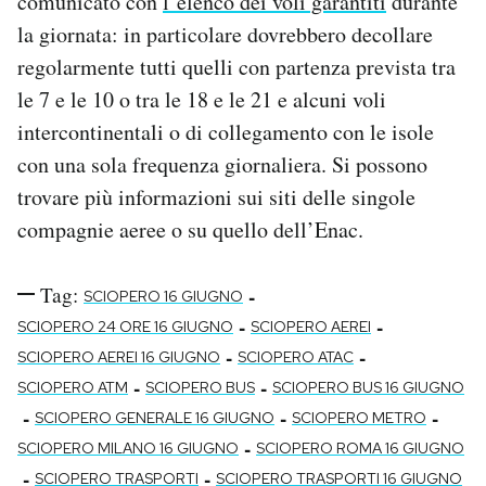
comunicato con
l’elenco dei voli garantiti
durante
la giornata: in particolare dovrebbero decollare
regolarmente tutti quelli con partenza prevista tra
le 7 e le 10 o tra le 18 e le 21 e alcuni voli
intercontinentali o di collegamento con le isole
con una sola frequenza giornaliera. Si possono
trovare più informazioni sui siti delle singole
compagnie aeree o su quello dell’Enac.
Tag:
-
SCIOPERO 16 GIUGNO
-
-
SCIOPERO 24 ORE 16 GIUGNO
SCIOPERO AEREI
-
-
SCIOPERO AEREI 16 GIUGNO
SCIOPERO ATAC
-
-
SCIOPERO ATM
SCIOPERO BUS
SCIOPERO BUS 16 GIUGNO
-
-
-
SCIOPERO GENERALE 16 GIUGNO
SCIOPERO METRO
-
SCIOPERO MILANO 16 GIUGNO
SCIOPERO ROMA 16 GIUGNO
-
-
SCIOPERO TRASPORTI
SCIOPERO TRASPORTI 16 GIUGNO