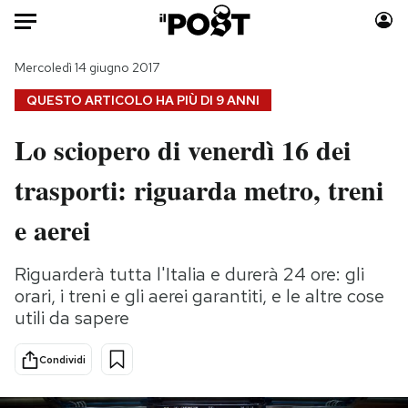
Auto
Mercoledì 14 giugno 2017
QUESTO ARTICOLO HA PIÙ DI
9 ANNI
HOME
Lo sciopero di venerdì 16 dei
Italia
Moda
trasporti: riguarda metro, treni
Mondo
Libri
Politica
Consumismi
e aerei
Tecnologia
Storie/Idee
Internet
Ok Boomer!
Riguarderà tutta l'Italia e durerà 24 ore: gli
Scienza
Media
orari, i treni e gli aerei garantiti, e le altre cose
Cultura
Europa
utili da sapere
Economia
Altrecose
Condividi
Sport
Mondiali calcio 2026