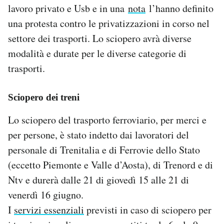
lavoro privato e Usb e in una
nota
l’hanno definito
Notifiche mobile
Regala il Post
una protesta contro le privatizzazioni in corso nel
Hai bisogno di aiuto?
settore dei trasporti. Lo sciopero avrà diverse
Esci
modalità e durate per le diverse categorie di
trasporti.
Sciopero dei treni
Lo sciopero del trasporto ferroviario, per merci e
per persone, è stato indetto dai lavoratori del
personale di Trenitalia e di Ferrovie dello Stato
(eccetto Piemonte e Valle d’Aosta), di Trenord e di
Ntv e durerà dalle 21 di giovedì 15 alle 21 di
venerdì 16 giugno.
I
servizi essenziali
previsti in caso di sciopero per