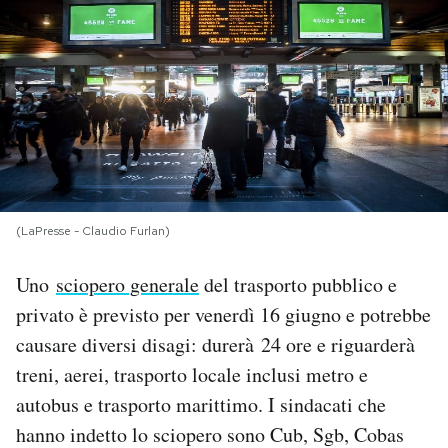
PODCAST
NEWSLETTER
I MIEI PREFERITI
(LaPresse - Claudio Furlan)
SHOP
Uno
sciopero generale
del trasporto pubblico e
CALENDARIO
privato è previsto per venerdì 16 giugno e potrebbe
causare diversi disagi: durerà 24 ore e riguarderà
AREA PERSONALE
treni, aerei, trasporto locale inclusi metro e
autobus e trasporto marittimo. I sindacati che
Area Personale
hanno indetto lo sciopero sono Cub, Sgb, Cobas
Newsletter