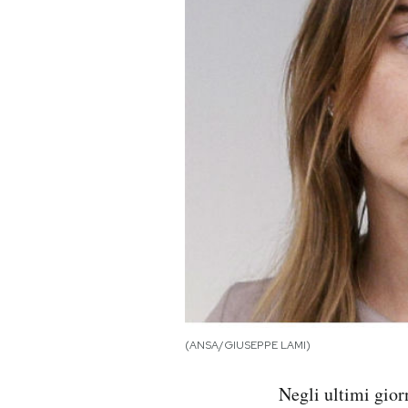
PODCAST
NEWSLETTER
I MIEI PREFERITI
SHOP
CALENDARIO
AREA PERSONALE
(ANSA/GIUSEPPE LAMI)
Area Personale
Negli ultimi gior
Newsletter