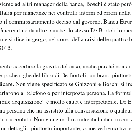
sieme ad altri manager della banca, Boschi è stato per
Italia per mancanze nei controlli interni ed errori nella
po il commissariamento deciso dal governo, Banca Etrur
Unicredit né da altre banche: lo stesso De Bortoli lo ra
ome si dice in gergo, nel corso della
crisi delle quattro
2015.
mento accertare la gravità del caso, anche perché non ci 
le poche righe del libro di De Bortoli: un brano piuttost
care. Non viene specificato se Ghizzoni e Boschi si in
parlarono al telefono o per interposta persona. La formu
ibile acquisizione” è molto cauta e interpretabile. De B
una persona che ha assistito alla conversazione o qualcu
ata raccontata. Non viene inoltre indicata la data in cui
 un dettaglio piuttosto importante, come vedremo tra p