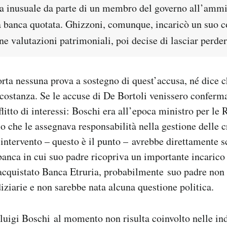
 inusuale da parte di un membro del governo all’ammi
a banca quotata. Ghizzoni, comunque, incaricò un suo c
ne valutazioni patrimoniali, poi decise di lasciar perder
rta nessuna prova a sostegno di quest’accusa, né dice c
ircostanza. Se le accuse di De Bortoli venissero conferm
litto di interessi: Boschi era all’epoca ministro per le
o che le assegnava responsabilità nella gestione delle c
o intervento – questo è il punto – avrebbe direttamente s
banca in cui suo padre ricopriva un importante incarico 
acquistato Banca Etruria, probabilmente suo padre non 
ziarie e non sarebbe nata alcuna questione politica.
rluigi Boschi al momento non risulta coinvolto nelle in