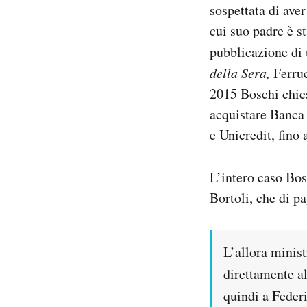
sospettata di aver
Notifiche mobile
cui suo padre è st
Regala il Post
Hai bisogno di aiuto?
pubblicazione di 
Esci
della Sera,
Ferruc
2015 Boschi chies
acquistare Banca 
e Unicredit, fin
L’intero caso Bos
Bortoli, che di pa
L’allora minist
direttamente a
quindi a Federi