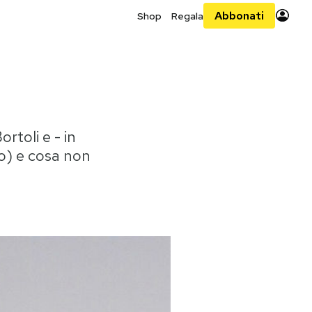
Abbonati
Shop
Regala
rtoli e - in
o) e cosa non