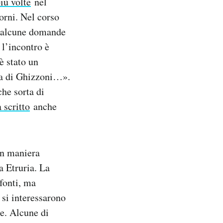
iù volte
nel
orni. Nel corso
d alcune domande
 l’incontro è
è stato un
ia di Ghizzoni…».
che sorta di
 scritto
anche
in maniera
a Etruria. La
fonti, ma
 si interessarono
ne. Alcune di