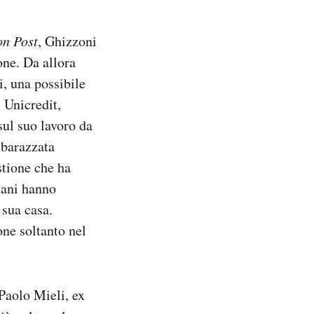
on Post
, Ghizzoni
one. Da allora
i, una possibile
 Unicredit,
sul suo lavoro da
mbarazzata
stione che ha
diani hanno
 sua casa.
one soltanto nel
Paolo Mieli, ex