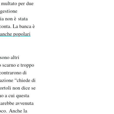
ò multato per due
 gestione
ia non è stata
cconta. La banca è
 banche popolari
sono altri
o scarno e troppo
contrarono di
lazione “chiede di
ortoli non dice se
no a cui questa
 sarebbe avvenuta
oco. Anche la