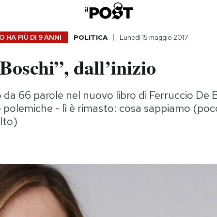
 HA PIÙ DI
9 ANNI
POLITICA
Lunedì 15 maggio 2017
 Boschi”, dall’inizio
 da 66 parole nel nuovo libro di Ferruccio De Bo
polemiche - lì è rimasto: cosa sappiamo (poc
lto)