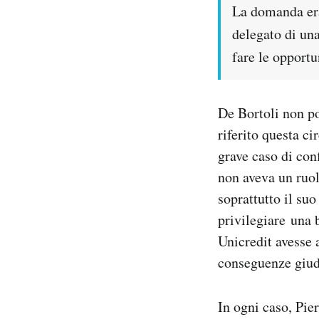
La domanda era
delegato di un
fare le opportu
De Bortoli non po
riferito questa c
grave caso di conf
non aveva un ruol
soprattutto il su
privilegiare una 
Unicredit avesse 
conseguenze giudi
In ogni caso, Pie