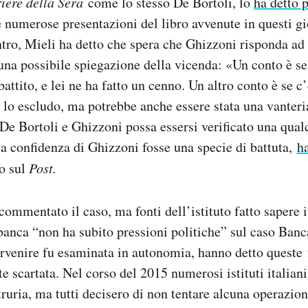
iere della Sera
come lo stesso De Bortoli, lo
ha detto p
e numerose presentazioni del libro avvenute in questi gi
ntro, Mieli ha detto che spera che Ghizzoni risponda a
una possibile spiegazione della vicenda: «Un conto è se
attito, e lei ne ha fatto un cenno. Un altro conto è se c’
 lo escludo, ma potrebbe anche essere stata una vanter
 De Bortoli e Ghizzoni possa essersi verificato una qual
la confidenza di Ghizzoni fosse una specie di battuta,
ha
o sul
Post.
commentato il caso, ma fonti dell’istituto fatto sapere 
banca “non ha subito pressioni politiche” sul caso Banc
tervenire fu esaminata in autonomia, hanno detto queste 
 scartata. Nel corso del 2015 numerosi istituti italiani
ruria, ma tutti decisero di non tentare alcuna operazio