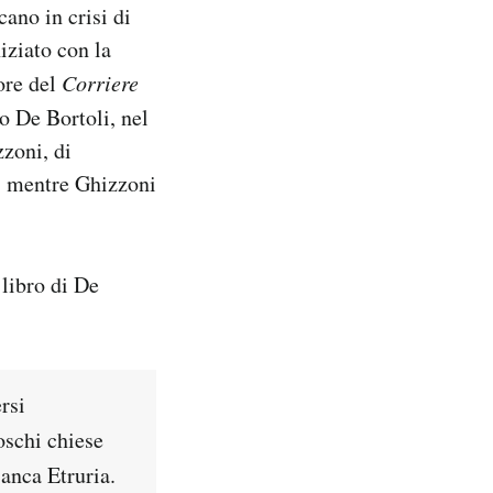
cano in crisi di
niziato con la
tore del
Corriere
o De Bortoli, nel
zoni, di
a, mentre Ghizzoni
 libro di De
rsi
oschi chiese
anca Etruria.