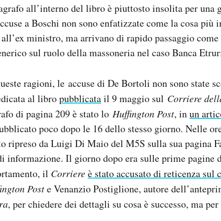
grafo all’interno del libro è piuttosto insolita per una
 accuse a Boschi non sono enfatizzate come la cosa più 
 all’ex ministro, ma arrivano di rapido passaggio come 
nerico sul ruolo della massoneria nel caso Banca Etrur
ueste ragioni, le accuse di De Bortoli non sono state 
dicata al libro
pubblicata
il 9 maggio sul
Corriere dell
rafo di pagina 209 è stato lo
Huffington Post
, in
un artic
 pubblicato poco dopo le 16 dello stesso giorno. Nelle or
to ripreso da Luigi Di Maio del M5S sulla sua pagina F
 di informazione. Il giorno dopo era sulle prime pagine di
rtamento, il
Corriere
è stato accusato di reticenza sul 
ington Post
e Venanzio Postiglione, autore dell’antepri
ra
, per chiedere dei dettagli su cosa è successo, ma pe