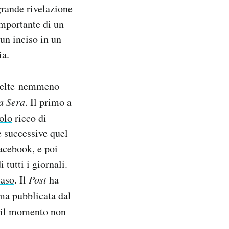
 grande rivelazione
importante di un
un inciso in un
ia.
scelte nemmeno
a Sera
. Il primo a
olo
ricco di
e successive quel
acebook, e poi
 tutti i giornali.
caso
. Il
Post
ha
ma pubblicata dal
r il momento non