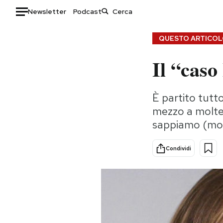
Newsletter
Podcast
Auto
QUESTO ARTICOLO
Il “caso
HOME
Italia
Moda
È partito tutto
Mondo
Libri
mezzo a molte 
Politica
Consumismi
sappiamo (mo
Tecnologia
Storie/Idee
Internet
Ok Boomer!
Condividi
Scienza
Media
Cultura
Europa
Economia
Altrecose
Sport
Mondiali calcio 2026