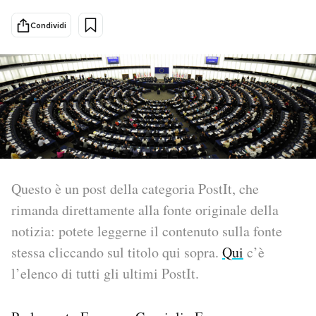
Condividi
PODCAST
NEWSLETTER
I MIEI PREFERITI
SHOP
Questo è un post della categoria PostIt, che
rimanda direttamente alla fonte originale della
CALENDARIO
notizia: potete leggerne il contenuto sulla fonte
stessa cliccando sul titolo qui sopra.
Qui
c’è
AREA PERSONALE
l’elenco di tutti gli ultimi PostIt.
Area Personale
Newsletter