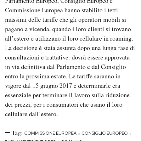
Parlamento Europeo, Consiglio Europeo e
Notifiche mobile
Commissione Europea hanno stabilito i tetti
Regala il Post
massimi delle tariffe che gli operatori mobili si
Hai bisogno di aiuto?
pagano a vicenda, quando i loro clienti si trovano
Esci
all’estero e utilizzano il loro cellulare in roaming.
La decisione è stata assunta dopo una lunga fase di
consultazioni e trattative: dovrà essere approvata
in via definitiva dal Parlamento e dal Consiglio
entro la prossima estate. Le tariffe saranno in
vigore dal 15 giugno 2017 e determinarle era
essenziale per terminare il lavoro sulla riduzione
dei prezzi, per i consumatori che usano il loro
cellulare dall’estero.
Tag:
-
-
COMMISSIONE EUROPEA
CONSIGLIO EUROPEO