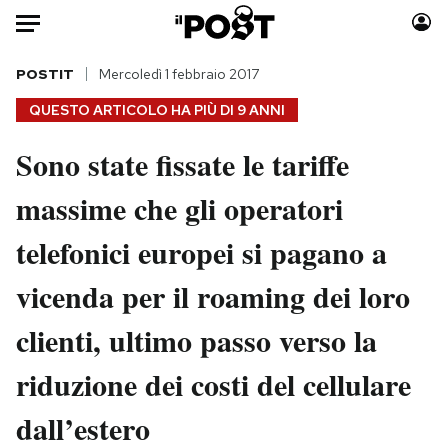
Auto
POSTIT
Mercoledì 1 febbraio 2017
QUESTO ARTICOLO HA PIÙ DI
9 ANNI
HOME
Sono state fissate le tariffe
Italia
Moda
massime che gli operatori
Mondo
Libri
Politica
Consumismi
telefonici europei si pagano a
Tecnologia
Storie/Idee
Internet
Ok Boomer!
vicenda per il roaming dei loro
Scienza
Media
clienti, ultimo passo verso la
Cultura
Europa
Economia
Altrecose
riduzione dei costi del cellulare
Sport
Mondiali calcio 2026
dall’estero