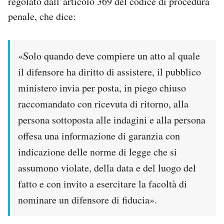
regolato dall’articolo 369 del codice di procedura
Notifiche mobile
penale, che dice:
Regala il Post
Hai bisogno di aiuto?
Esci
«Solo quando deve compiere un atto al quale
il difensore ha diritto di assistere, il pubblico
ministero invia per posta, in piego chiuso
raccomandato con ricevuta di ritorno, alla
persona sottoposta alle indagini e alla persona
offesa una informazione di garanzia con
indicazione delle norme di legge che si
assumono violate, della data e del luogo del
fatto e con invito a esercitare la facoltà di
nominare un difensore di fiducia».