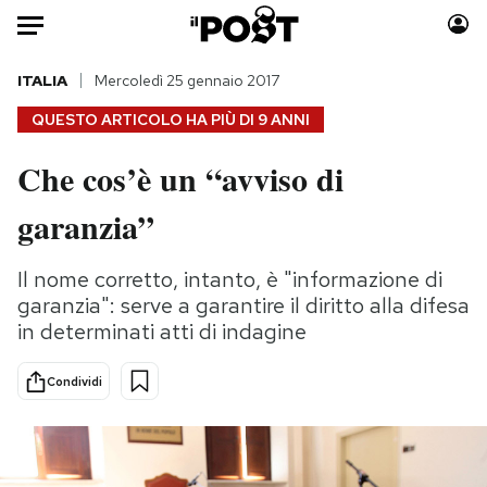
Auto
ITALIA
Mercoledì 25 gennaio 2017
QUESTO ARTICOLO HA PIÙ DI
9 ANNI
HOME
Che cos’è un “avviso di
Italia
Moda
garanzia”
Mondo
Libri
Politica
Consumismi
Il nome corretto, intanto, è "informazione di
Tecnologia
Storie/Idee
garanzia": serve a garantire il diritto alla difesa
Internet
Ok Boomer!
in determinati atti di indagine
Scienza
Media
Cultura
Europa
Condividi
Economia
Altrecose
Sport
Mondiali calcio 2026