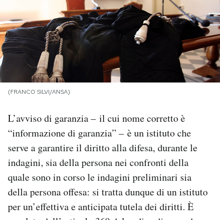
PODCAST
NEWSLETTER
I MIEI PREFERITI
(FRANCO SILVI/ANSA)
L’avviso di garanzia – il cui nome corretto è
SHOP
“informazione di garanzia” – è un istituto che
serve a garantire il diritto alla difesa, durante le
CALENDARIO
indagini, sia della persona nei confronti della
quale sono in corso le indagini preliminari sia
AREA PERSONALE
della persona offesa: si tratta dunque di un istituto
Area Personale
per un’effettiva e anticipata tutela dei diritti. È
Newsletter