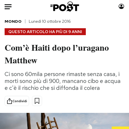
Auto
MONDO
Lunedì 10 ottobre 2016
QUESTO ARTICOLO HA PIÙ DI
9 ANNI
HOME
Com’è Haiti dopo l’uragano
Italia
Moda
Matthew
Mondo
Libri
Politica
Consumismi
Ci sono 60mila persone rimaste senza casa, i
Tecnologia
Storie/Idee
morti sono più di 900, mancano cibo e acqua
Internet
Ok Boomer!
e c'è il rischio che si diffonda il colera
Scienza
Media
Cultura
Europa
Condividi
Economia
Altrecose
Sport
Mondiali calcio 2026