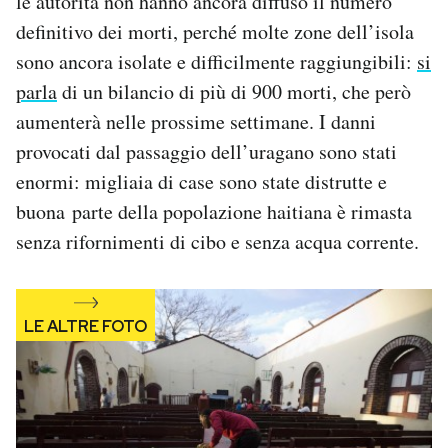
le autorità non hanno ancora diffuso il numero
Notifiche mobile
definitivo dei morti, perché molte zone dell’isola
Regala il Post
sono ancora isolate e difficilmente raggiungibili:
si
Hai bisogno di aiuto?
parla
di un bilancio di più di 900 morti, che però
Esci
aumenterà nelle prossime settimane. I danni
provocati dal passaggio dell’uragano sono stati
enormi: migliaia di case sono state distrutte e
buona parte della popolazione haitiana è rimasta
senza rifornimenti di cibo e senza acqua corrente.