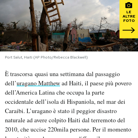
LE
PODCAST
ALTRE
FOTO
NEWSLETTER
I MIEI PREFERITI
Port Salut, Haiti (AP Photo/Rebecca Blackwell)
È trascorsa quasi una settimana dal passaggio
SHOP
dell’
uragano Matthew
ad Haiti, il paese più povero
dell’America Latina che occupa la parte
CALENDARIO
occidentale dell’isola di Hispaniola, nel mar dei
Caraibi. L’uragano è stato il peggior disastro
AREA PERSONALE
naturale ad avere colpito Haiti dal terremoto del
Area Personale
2010, che uccise 220mila persone. Per il momento
Newsletter