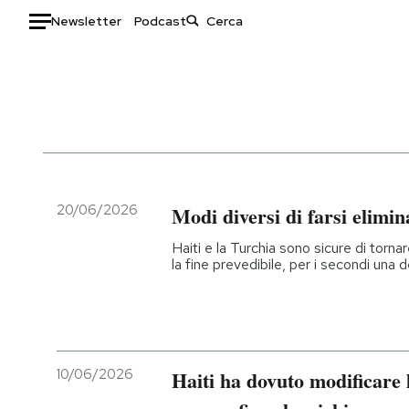
Newsletter
Podcast
Auto
HOME
Italia
Moda
Mondo
Libri
Politica
Consumismi
20/06/2026
Modi diversi di farsi elimi
Tecnologia
Storie/Idee
Haiti e la Turchia sono sicure di tornar
Internet
Ok Boomer!
la fine prevedibile, per i secondi una
Scienza
Media
Cultura
Europa
Economia
Altrecose
Sport
Mondiali calcio 2026
10/06/2026
Haiti ha dovuto modificare 