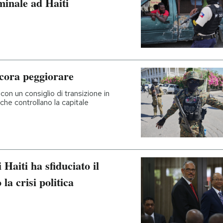
inale ad Haiti
ncora peggiorare
on un consiglio di transizione in
he controllano la capitale
 Haiti ha sfiduciato il
a crisi politica