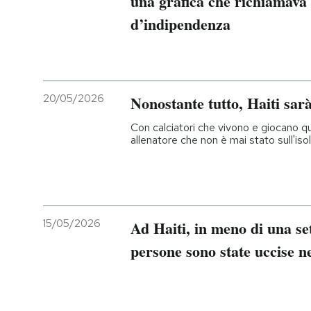
una grafica che richiamava 
d’indipendenza
PODCAST
NEWSLETTER
20/05/2026
Nonostante tutto, Haiti sarà
I MIEI PREFERITI
Con calciatori che vivono e giocano qua
allenatore che non è mai stato sull'iso
SHOP
CALENDARIO
15/05/2026
Ad Haiti, in meno di una s
persone sono state uccise ne
AREA PERSONALE
Entra