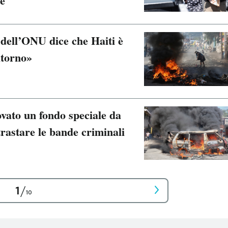
se
 dell’ONU dice che Haiti è
itorno»
ovato un fondo speciale da
trastare le bande criminali
1
/
10