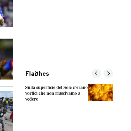
Fla
hes
Sulla superficie del Sole c’erano
vortici che non riuscivamo a
La vera s
vedere
“Locomot
Francesc