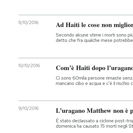
PODCAST
11/10/2016
Ad Haiti le cose non miglio
NEWSLETTER
Secondo alcune stime i morti sono più 
detto che fra qualche mese potrebbe 
I MIEI PREFERITI
10/10/2016
Com’è Haiti dopo l’uragan
SHOP
Ci sono 60mila persone rimaste senza
mancano cibo e acqua e c'è il rischio c
CALENDARIO
9/10/2016
L’uragano Matthew non è p
AREA PERSONALE
È stato declassato a ciclone post-tro
Entra
domenica ha causato 15 morti negli Sta