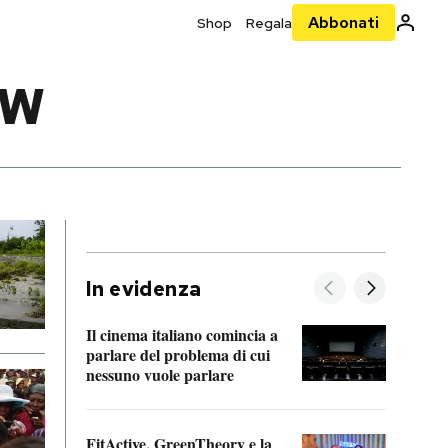
Abbonati
Shop
Regala
EW
In evidenza
Il cinema italiano comincia a
A cos
parlare del problema di cui
nessuno vuole parlare
Cosa 
FitActive, GreenTheory e la