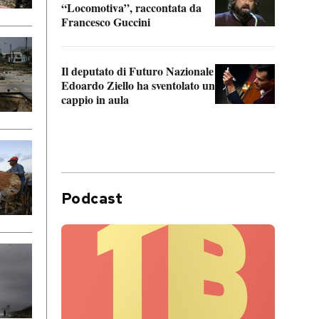
“Locomotiva”, raccontata da
inseg
Francesco Guccini
Khers
Il deputato di Futuro Nazionale
La pl
Edoardo Ziello ha sventolato un
da P
cappio in aula
Podcast