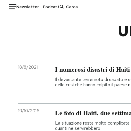
Newsletter
Podcast
Auto
U
HOME
Italia
Moda
Mondo
Libri
Politica
Consumismi
18/8/2021
I numerosi disastri di Haiti
Tecnologia
Storie/Idee
Il devastante terremoto di sabato è sol
Internet
Ok Boomer!
delle crisi che hanno colpito il paese n
Scienza
Media
Cultura
Europa
Economia
Altrecose
19/10/2016
Le foto di Haiti, due setti
Sport
Mondiali calcio 2026
La situazione resta molto complicata 
quanti ne servirebbero