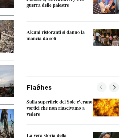
“Odis
guerra delle palestre
Che s
strum
Alcuni ristoranti si danno la
mancia da soli
Fla
hes
Sulla superficie del Sole c’erano
Il fi
vortici che non riuscivamo a
facen
vedere
dentr
La vera storia della
Il vi