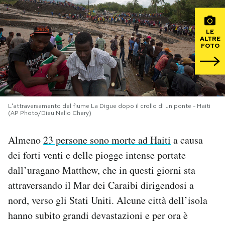
PODCAST
LE
ALTRE
FOTO
NEWSLETTER
I MIEI PREFERITI
L'attraversamento del fiume La Digue dopo il crollo di un ponte - Haiti
(AP Photo/Dieu Nalio Chery)
SHOP
Almeno
23 persone sono morte ad Haiti
a causa
CALENDARIO
dei forti venti e delle piogge intense portate
dall’uragano Matthew, che in questi giorni sta
attraversando il Mar dei Caraibi dirigendosi a
AREA PERSONALE
nord, verso gli Stati Uniti. Alcune città dell’isola
Area Personale
hanno subito grandi devastazioni e per ora è
Newsletter