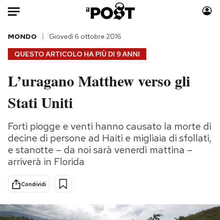
Auto
MONDO
Giovedì 6 ottobre 2016
QUESTO ARTICOLO HA PIÙ DI
9 ANNI
HOME
L’uragano Matthew verso gli
Italia
Moda
Stati Uniti
Mondo
Libri
Politica
Consumismi
Forti piogge e venti hanno causato la morte di
Tecnologia
Storie/Idee
decine di persone ad Haiti e migliaia di sfollati,
Internet
Ok Boomer!
e stanotte – da noi sarà venerdì mattina –
Scienza
Media
arriverà in Florida
Cultura
Europa
Economia
Altrecose
Condividi
Sport
Mondiali calcio 2026