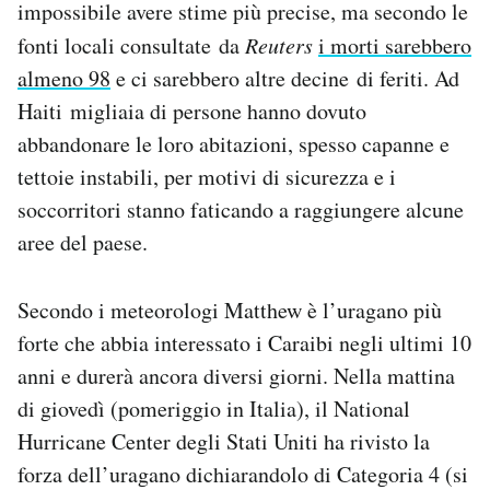
impossibile avere stime più precise, ma secondo le
Notifiche mobile
fonti locali consultate da
Reuters
i morti sarebbero
Regala il Post
almeno 98
e ci sarebbero altre decine di feriti. Ad
Hai bisogno di aiuto?
Esci
Haiti migliaia di persone hanno dovuto
abbandonare le loro abitazioni, spesso capanne e
tettoie instabili, per motivi di sicurezza e i
soccorritori stanno faticando a raggiungere alcune
aree del paese.
Secondo i meteorologi Matthew è l’uragano più
forte che abbia interessato i Caraibi negli ultimi 10
anni e durerà ancora diversi giorni. Nella mattina
di giovedì (pomeriggio in Italia), il National
Hurricane Center degli Stati Uniti ha rivisto la
forza dell’uragano dichiarandolo di Categoria 4 (si