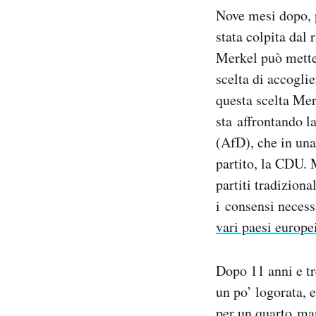
Nove mesi dopo, p
stata colpita dal 
Merkel può metter
scelta di accoglie
questa scelta Mer
sta affrontando l
(AfD), che in un
partito, la CDU. 
partiti tradizion
i consensi necess
vari paesi europe
Dopo 11 anni e t
un po’ logorata, 
per un quarto man