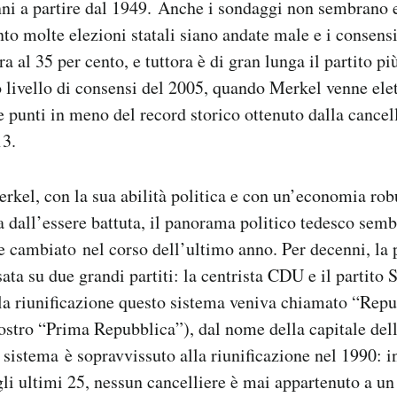
ni a partire dal 1949. Anche i sondaggi non sembrano e
to molte elezioni statali siano andate male e i consensi
 al 35 per cento, e tuttora è di gran lunga il partito pi
o livello di consensi del 2005, quando Merkel venne elet
te punti in meno del record storico ottenuto dalla cancell
13.
kel, con la sua abilità politica e con un’economia robu
a dall’essere battuta, il panorama politico tedesco semb
 cambiato nel corso dell’ultimo anno. Per decenni, la p
ata su due grandi partiti: la centrista CDU e il partito
la riunificazione questo sistema veniva chiamato “Rep
nostro “Prima Repubblica”), dal nome della capitale de
l sistema è sopravvissuto alla riunificazione nel 1990: i
gli ultimi 25, nessun cancelliere è mai appartenuto a un