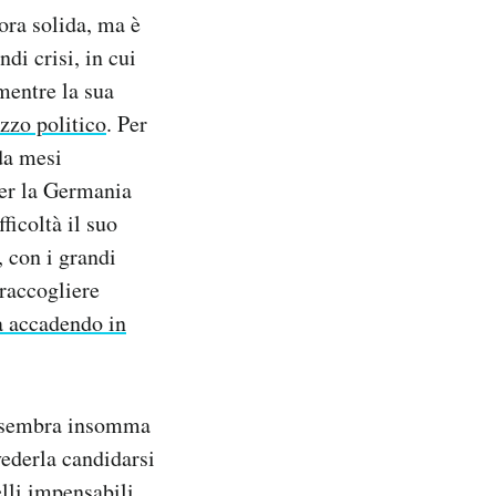
ora solida, ma è
di crisi, in cui
mentre la sua
zzo politico
. Per
 da mesi
per la Germania
ficoltà il suo
 con i grandi
 raccogliere
a accadendo in
l sembra insomma
vederla candidarsi
lli impensabili