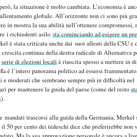
erò, la situazione è molto cambiata. L’economia è anc
rallentamento globale. All’orizzonte non ci sono più gran
e in mostra la sua abilità nell’ottenere compromessi, 
re i richiedenti asilo
sta cominciando ad esigere un pre
kel è stata criticata anche dai suoi alleati della CSU e
a crescita continua della destra radicale di Alternativa 
a
serie di elezioni locali
è riuscita spesso a mettere in dif
Ma è l’intero panorama politico ad essersi frammentato,
ali e moderati che sembrano sempre più in difficoltà nel
ari per mantenere la guida del paese (come del resto
st
i
).
re mandati trascorsi alla guida della Germania, Merke
e il 50 per cento dei tedeschi dice che preferirebbe non 
dato. Ma la sua approvazione personale è ancora a live