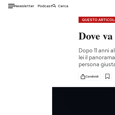
Newsletter
Podcast
Auto
QUESTO ARTICOLO
Dove va
HOME
Italia
Moda
Dopo 11 anni 
Mondo
Libri
lei il panoram
Politica
Consumismi
persona giusta
Tecnologia
Storie/Idee
Internet
Ok Boomer!
Condividi
Scienza
Media
Cultura
Europa
Economia
Altrecose
Sport
Mondiali calcio 2026