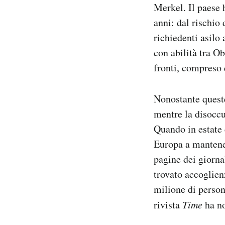
Merkel. Il paese 
Notifiche mobile
anni: dal rischio
Regala il Post
Hai bisogno di aiuto?
richiedenti asilo
Esci
con abilità tra O
fronti, compreso 
Nonostante queste
mentre la disoccu
Quando in estate c
Europa a mantene
pagine dei giornal
trovato accoglien
milione di persone
rivista
Time
ha n