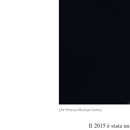
PODCAST
NEWSLETTER
I MIEI PREFERITI
SHOP
CALENDARIO
AREA PERSONALE
(AP Photo/Michael Sohn)
Area Personale
Il 2015 è stata u
Newsletter