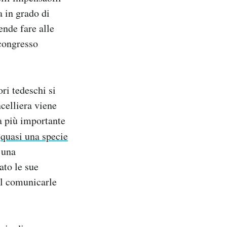
 in grado di
ende fare alle
 congresso
ri tedeschi si
celliera viene
a più importante
“
quasi una specie
 una
ato le sue
el comunicarle