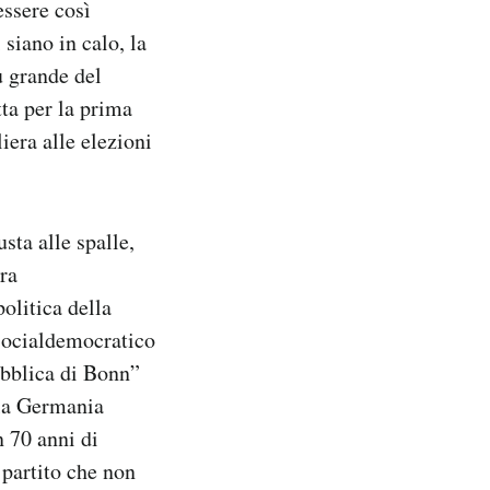
ssere così
 siano in calo, la
ù grande del
ta per la prima
iera alle elezioni
sta alle spalle,
ra
olitica della
 Socialdemocratico
ubblica di Bonn”
lla Germania
n 70 anni di
 partito che non