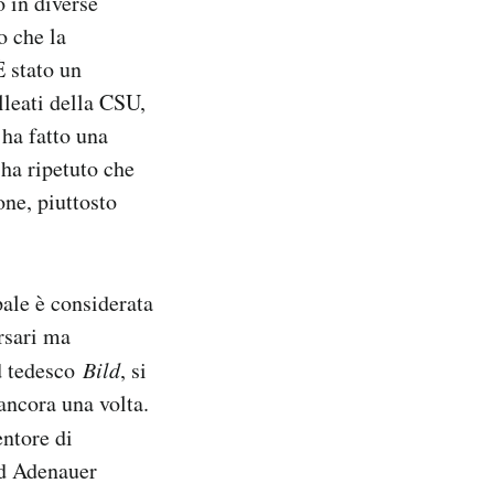
o in diverse
o che la
È stato un
lleati della CSU,
 ha fatto una
ha ripetuto che
one, piuttosto
pale è considerata
rsari ma
d tedesco
Bild
, si
ancora una volta.
entore di
ad Adenauer