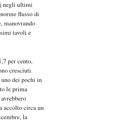
i
negli ultimi
enorme flusso di
le, manovrando
simi tavoli e
,7 per cento,
no cresciuti.
o uno dei pochi in
to le prima
i avrebbero
a accolto circa un
dicembre, la