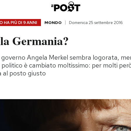
 HA PIÙ DI
9 ANNI
MONDO
Domenica 25 settembre 2016
 la Germania?
al governo Angela Merkel sembra logorata, me
a politico è cambiato moltissimo: per molti per
 al posto giusto