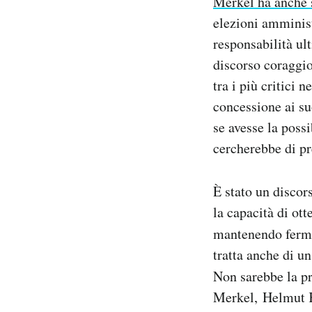
Merkel ha anche 
elezioni amminist
responsabilità ul
discorso coraggio
tra i più critici 
concessione ai su
se avesse la poss
cercherebbe di pr
È stato un discor
la capacità di o
mantenendo fermi
tratta anche di u
Non sarebbe la p
Merkel, Helmut K