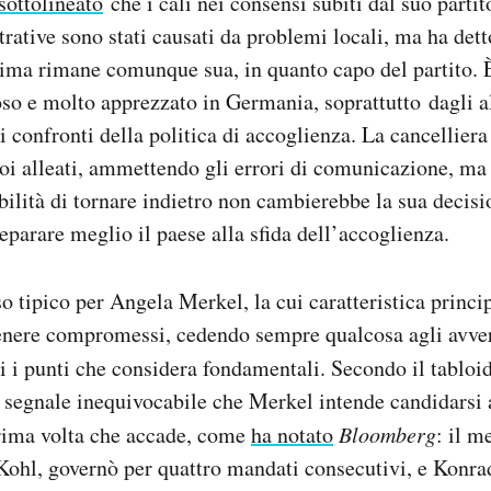
sottolineato
che i cali nei consensi subiti dal suo partit
rative sono stati causati da problemi locali, ma ha dett
tima rimane comunque sua, in quanto capo del partito. 
so e molto apprezzato in Germania, soprattutto dagli a
nei confronti della politica di accoglienza. La cancelliera
oi alleati, ammettendo gli errori di comunicazione, ma 
ibilità di tornare indietro non cambierebbe la sua decisi
eparare meglio il paese alla sfida dell’accoglienza.
so tipico per Angela Merkel, la cui caratteristica princi
ttenere compromessi, cedendo sempre qualcosa agli avve
 i punti che considera fondamentali. Secondo il tabloi
n segnale inequivocabile che Merkel intende candidarsi 
rima volta che accade, come
ha notato
Bloomberg
: il m
ohl, governò per quattro mandati consecutivi, e Konr