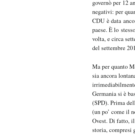
governò per 12 an
negativi: per quan
CDU è data ancora
paese. È lo stess
volta, e circa set
del settembre 20
Ma per quanto Mer
sia ancora lontan
irrimediabilmente
Germania si è bas
(SPD). Prima del
(un po’ come il 
Ovest. Di fatto, i
storia, compresi 