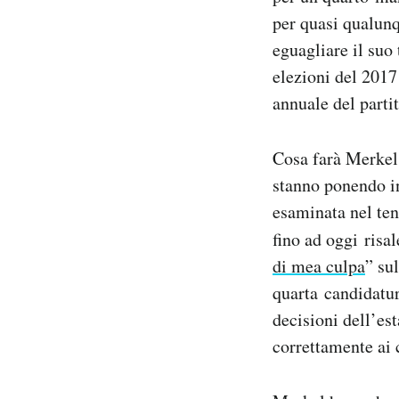
per quasi qualunq
eguagliare il suo
elezioni del 2017
annuale del parti
Cosa farà Merkel 
stanno ponendo in
esaminata nel ten
fino ad oggi risa
di mea culpa
” su
quarta candidatur
decisioni dell’es
correttamente ai c