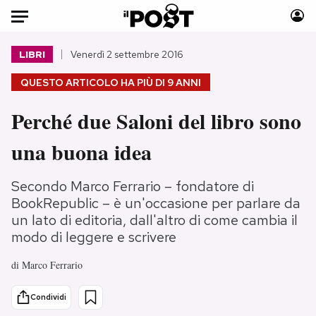
Auto
LIBRI
Venerdì 2 settembre 2016
QUESTO ARTICOLO HA PIÙ DI
9 ANNI
HOME
Perché due Saloni del libro sono
Italia
Moda
Mondo
Libri
una buona idea
Politica
Consumismi
Tecnologia
Storie/Idee
Secondo Marco Ferrario – fondatore di
Internet
Ok Boomer!
BookRepublic – è un'occasione per parlare da
un lato di editoria, dall'altro di come cambia il
Scienza
Media
modo di leggere e scrivere
Cultura
Europa
Economia
Altrecose
di
Marco Ferrario
Sport
Mondiali calcio 2026
Condividi