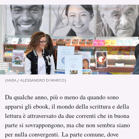
PODCAST
NEWSLETTER
I MIEI PREFERITI
SHOP
(ANSA / ALESSANDRO DI MARCO)
CALENDARIO
Da qualche anno, più o meno da quando sono
apparsi gli ebook, il mondo della scrittura e della
lettura è attraversato da due correnti che in buona
AREA PERSONALE
parte si sovrappongono, ma che non sembra siano
Area Personale
per nulla convergenti. La parte comune, dove
Newsletter