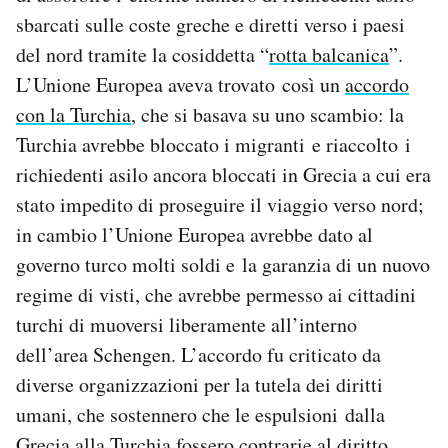
Notifiche mobile
sbarcati sulle coste greche e diretti verso i paesi
Regala il Post
del nord tramite la cosiddetta “
rotta balcanica
”.
Hai bisogno di aiuto?
L’Unione Europea aveva trovato così un
accordo
Esci
con la Turchia
, che si basava su uno scambio: la
Turchia avrebbe bloccato i migranti e riaccolto i
richiedenti asilo ancora bloccati in Grecia a cui era
stato impedito di proseguire il viaggio verso nord;
in cambio l’Unione Europea avrebbe dato al
governo turco molti soldi e la garanzia di un nuovo
regime di visti, che avrebbe permesso ai cittadini
turchi di muoversi liberamente all’interno
dell’area Schengen. L’accordo fu criticato da
diverse organizzazioni per la tutela dei diritti
umani, che sostennero che le espulsioni dalla
Grecia alla Turchia fossero contrarie al diritto