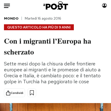
Auto
MONDO
Martedì 16 agosto 2016
QUESTO ARTICOLO HA PIÙ DI
9 ANNI
HOME
Con i migranti l’Europa ha
Italia
Moda
scherzato
Mondo
Libri
Politica
Consumismi
Sette mesi dopo la chisura delle frontiere
Tecnologia
Storie/Idee
europee ai migranti e le promesse di aiuto a
Internet
Ok Boomer!
Grecia e Italia, è cambiato poco: e il tentato
Scienza
Media
golpe in Turchia ha peggiorato le cose
Cultura
Europa
Economia
Altrecose
Condividi
Sport
Mondiali calcio 2026