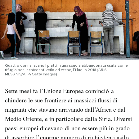
PODCAST
NEWSLETTER
I MIEI PREFERITI
Quattro donne lavano i piatti in una scuola abbandonata usata come
rifugio per i richiedenti asilo ad Atene, l'1 luglio 2016 (ARIS
SHOP
MESSINIS/AFP/Getty Images)
Sette mesi fa l’Unione Europea cominciò a
CALENDARIO
chiudere le sue frontiere ai massicci flussi di
migranti che stavano arrivando dall’Africa e dal
AREA PERSONALE
Medio Oriente, e in particolare dalla Siria. Diversi
paesi europei dicevano di non essere più in grado
Area Personale
Newsletter
di assorbire l’enorme numero di richiedenti asilo