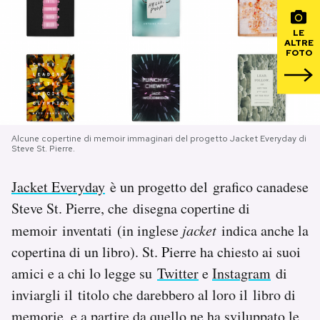
PODCAST
LE
ALTRE
FOTO
NEWSLETTER
I MIEI PREFERITI
Alcune copertine di memoir immaginari del progetto Jacket Everyday di
Steve St. Pierre.
SHOP
Jacket Everyday
è un progetto del grafico canadese
Steve St. Pierre, che disegna copertine di
CALENDARIO
memoir inventati (in inglese
jacket
indica anche la
copertina di un libro). St. Pierre ha chiesto ai suoi
AREA PERSONALE
amici e a chi lo legge su
Twitter
e
Instagram
di
inviargli il titolo che darebbero al loro il libro di
Area Personale
Newsletter
memorie, e a partire da quello ne ha sviluppato le