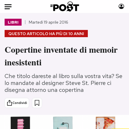
Auto
LIBRI
Martedì 19 aprile 2016
QUESTO ARTICOLO HA PIÙ DI
10 ANNI
HOME
Copertine inventate di memoir
Italia
Moda
Mondo
Libri
inesistenti
Politica
Consumismi
Tecnologia
Storie/Idee
Che titolo dareste al libro sulla vostra vita? Se
Internet
Ok Boomer!
lo mandate al designer Steve St. Pierre ci
disegna attorno una copertina
Scienza
Media
Cultura
Europa
Condividi
Economia
Altrecose
Sport
Mondiali calcio 2026