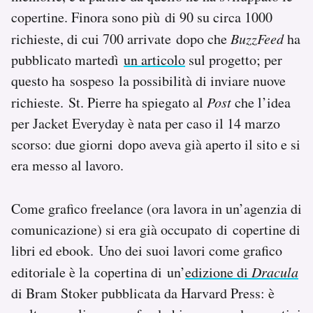
Notifiche mobile
copertine. Finora sono più di 90 su circa 1000
Regala il Post
richieste, di cui 700 arrivate dopo che
BuzzFeed
ha
Hai bisogno di aiuto?
pubblicato martedì
un articolo
sul progetto; per
Esci
questo ha sospeso la possibilità di inviare nuove
richieste. St. Pierre ha spiegato al
Post
che l’idea
per Jacket Everyday è nata per caso il 14 marzo
scorso: due giorni dopo aveva già aperto il sito e si
era messo al lavoro.
Come grafico freelance (ora lavora in un’agenzia di
comunicazione) si era già occupato di copertine di
libri ed ebook. Uno dei suoi lavori come grafico
editoriale è la copertina di un’
edizione di
Dracula
di Bram Stoker pubblicata da Harvard Press: è