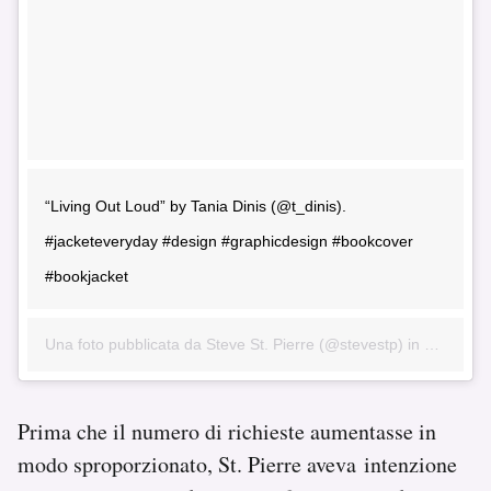
“Living Out Loud” by Tania Dinis (@t_dinis).
#jacketeveryday #design #graphicdesign #bookcover
#bookjacket
Una foto pubblicata da Steve St. Pierre (@stevestp) in data:
16 
Prima che il numero di richieste aumentasse in
modo sproporzionato, St. Pierre aveva intenzione