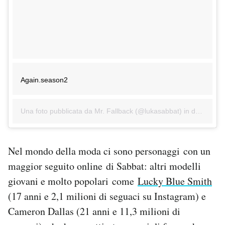
Again.season2
Una foto pubblicata da Mr. Fallback (@lukasabbat) in data:
16 S
Nel mondo della moda ci sono personaggi con un
maggior seguito online di Sabbat: altri modelli
giovani e molto popolari come
Lucky Blue Smith
(17 anni e 2,1 milioni di seguaci su Instagram) e
Cameron Dallas (21 anni e 11,3 milioni di