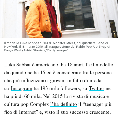
PODCAST
NEWSLETTER
Il modello Luka Sabbat all'83 di Wooster Street, nel quartiere Soho di
I MIEI PREFERITI
New York, il 18 marzo 2016, all'inaugurazione del Pablo Pop-Up Shop di
Kanye West (Astrid Stawiarz/Getty Images)
SHOP
Luka Sabbat è americano, ha 18 anni, fa il modello
da quando ne ha 15 ed è considerato tra le persone
che più influenzano i giovani in fatto di moda:
CALENDARIO
su
Instagram
ha 193 mila followers, su
Twitter
ne
ha più di 66 mila. Nel 2015 la rivista di musica e
AREA PERSONALE
cultura pop Complex
l’ha definito
il “teenager più
Area Personale
fico di Internet” e, visto il suo successo crescente,
Newsletter