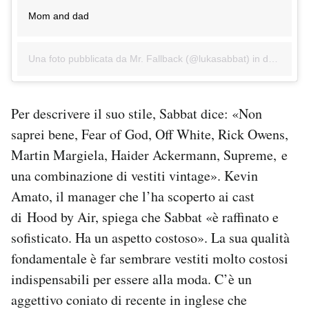
Mom and dad
Una foto pubblicata da Mr. Fallback (@lukasabbat) in data:
10 M
Per descrivere il suo stile, Sabbat dice: «Non
saprei bene, Fear of God, Off White, Rick Owens,
Martin Margiela, Haider Ackermann, Supreme, e
una combinazione di vestiti vintage». Kevin
Amato, il manager che l’ha scoperto ai cast
di Hood by Air, spiega che Sabbat «è raffinato e
sofisticato. Ha un aspetto costoso». La sua qualità
fondamentale è far sembrare vestiti molto costosi
indispensabili per essere alla moda. C’è un
aggettivo coniato di recente in inglese che