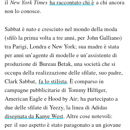
il
New York Times
ha raccontato chi è
a chi ancora
Notifiche mobile
non lo conosce.
Regala il Post
Hai bisogno di aiuto?
Esci
Sabbat è nato e cresciuto nel mondo della moda
(sfilò la prima volta a tre anni, per John Galliano)
tra Parigi, Londra e New York; sua madre è stata
per anni un’agente di modelle e un’assistente di
produzione di Bureau Betak, una società che si
occupa della realizzazione delle sfilate, suo padre,
Clark Sabbat,
fa lo stilista
. È comparso in
campagne pubblicitarie di Tommy Hilfiger,
American Eagle e Hood by Air; ha partecipato a
due delle sfilate di Yeezy, la linea di Adidas
disegnata da Kanye West
. Altre cose notevoli:
per il suo aspetto è stato paragonato a un giovane