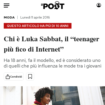
Auto
MODA
Lunedì 11 aprile 2016
QUESTO ARTICOLO HA PIÙ DI
10 ANNI
HOME
Chi è Luka Sabbat, il “teenager
Italia
Moda
più fico di Internet”
Mondo
Libri
Politica
Consumismi
Ha 18 anni, fa il modello, ed è considerato uno
Tecnologia
Storie/Idee
di quelli che più influenza le mode tra i giovani
Internet
Ok Boomer!
Scienza
Media
Condividi
Cultura
Europa
Economia
Altrecose
Sport
Mondiali calcio 2026