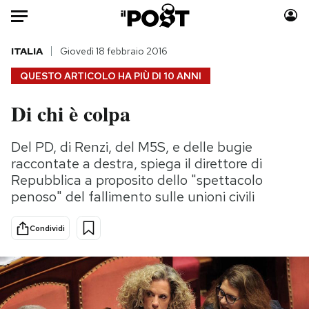
Auto
ITALIA
Giovedì 18 febbraio 2016
QUESTO ARTICOLO HA PIÙ DI
10 ANNI
HOME
Di chi è colpa
Italia
Moda
Mondo
Libri
Del PD, di Renzi, del M5S, e delle bugie
Politica
Consumismi
raccontate a destra, spiega il direttore di
Tecnologia
Storie/Idee
Repubblica a proposito dello "spettacolo
penoso" del fallimento sulle unioni civili
Internet
Ok Boomer!
Scienza
Media
Condividi
Cultura
Europa
Economia
Altrecose
Sport
Mondiali calcio 2026