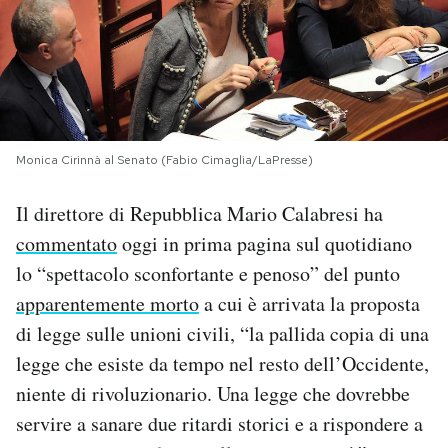
PODCAST
NEWSLETTER
Monica Cirinnà al Senato (Fabio Cimaglia/LaPresse)
I MIEI PREFERITI
Il direttore di Repubblica Mario Calabresi ha
SHOP
commentato
oggi in prima pagina sul quotidiano
lo “spettacolo sconfortante e penoso” del punto
apparentemente morto
a cui è arrivata la proposta
CALENDARIO
di legge sulle unioni civili, “la pallida copia di una
legge che esiste da tempo nel resto dell’Occidente,
AREA PERSONALE
niente di rivoluzionario. Una legge che dovrebbe
Area Personale
servire a sanare due ritardi storici e a rispondere a
Newsletter