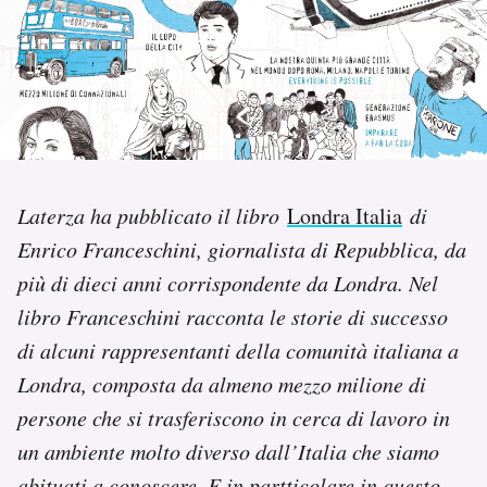
PODCAST
NEWSLETTER
I MIEI PREFERITI
Laterza ha pubblicato il libro
Londra Italia
di
Enrico Franceschini, giornalista di Repubblica, da
SHOP
più di dieci anni corrispondente da Londra. Nel
libro Franceschini racconta le storie di successo
CALENDARIO
di alcuni rappresentanti della comunità italiana a
Londra, composta da almeno mezzo milione di
AREA PERSONALE
persone che si trasferiscono in cerca di lavoro in
un ambiente molto diverso dall’Italia che siamo
Area Personale
Newsletter
abituati a conoscere. E in partticolare i
n questo