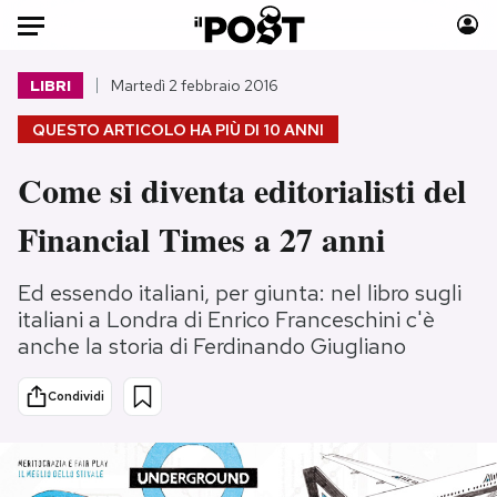
Auto
LIBRI
Martedì 2 febbraio 2016
QUESTO ARTICOLO HA PIÙ DI
10 ANNI
HOME
Come si diventa editorialisti del
Italia
Moda
Mondo
Libri
Financial Times a 27 anni
Politica
Consumismi
Tecnologia
Storie/Idee
Ed essendo italiani, per giunta: nel libro sugli
Internet
Ok Boomer!
italiani a Londra di Enrico Franceschini c'è
anche la storia di Ferdinando Giugliano
Scienza
Media
Cultura
Europa
Condividi
Economia
Altrecose
Sport
Mondiali calcio 2026