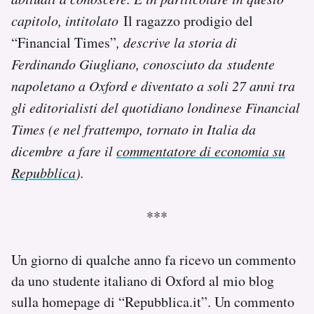
Notifiche mobile
capitolo, intitolato
Il ragazzo prodigio del
Regala il Post
“Financial Times”
, descrive la storia di
Hai bisogno di aiuto?
Ferdinando Giugliano, conosciuto da studente
Esci
napoletano a Oxford e diventato a soli 27 anni tra
gli editorialisti del quotidiano londinese Financial
Times (e nel frattempo, tornato in Italia da
dicembre a fare il
commentatore di economia su
Repubblica
).
***
Un giorno di qualche anno fa ricevo un commento
da uno studente italiano di Oxford al mio blog
sulla homepage di “Repubblica.it”. Un commento