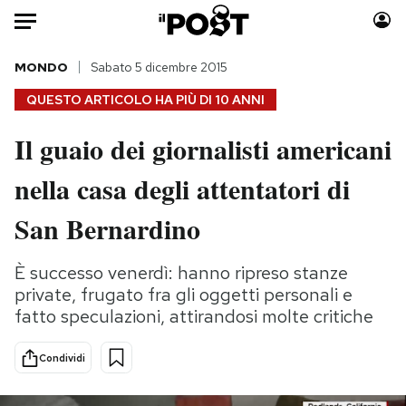
Auto
MONDO
Sabato 5 dicembre 2015
QUESTO ARTICOLO HA PIÙ DI
10 ANNI
HOME
Il guaio dei giornalisti americani
Italia
Moda
nella casa degli attentatori di
Mondo
Libri
Politica
Consumismi
San Bernardino
Tecnologia
Storie/Idee
Internet
Ok Boomer!
È successo venerdì: hanno ripreso stanze
Scienza
Media
private, frugato fra gli oggetti personali e
Cultura
Europa
fatto speculazioni, attirandosi molte critiche
Economia
Altrecose
Condividi
Sport
Mondiali calcio 2026