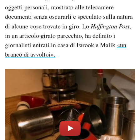
Notifiche mobile
oggetti personali, mostrato alle telecamere
Regala il Post
documenti senza oscurarli e speculato sulla natura
Hai bisogno di aiuto?
di alcune cose trovate in giro. Lo
Huffington Post
,
Esci
in un articolo girato parecchio, ha definito i
giornalisti entrati in casa di Farook e Malik
«un
branco di avvoltoi».