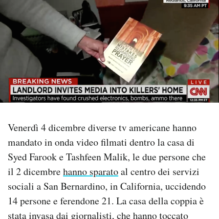
PODCAST
NEWSLETTER
I MIEI PREFERITI
SHOP
Venerdì 4 dicembre diverse tv americane hanno
mandato in onda video filmati dentro la casa di
CALENDARIO
Syed Farook e Tashfeen Malik, le due persone che
il 2 dicembre
hanno sparato
al centro dei servizi
AREA PERSONALE
sociali a San Bernardino, in California, uccidendo
14 persone e ferendone 21. La casa della coppia è
Area Personale
stata invasa dai giornalisti, che hanno toccato
Newsletter