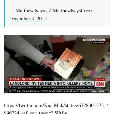
— Matthew Keys (@MatthewKeysLive)
December 4, 2015
https://twitter.com/Kia_Mak/status/672830137314
996224?ref_src=twsrc%5Etfw