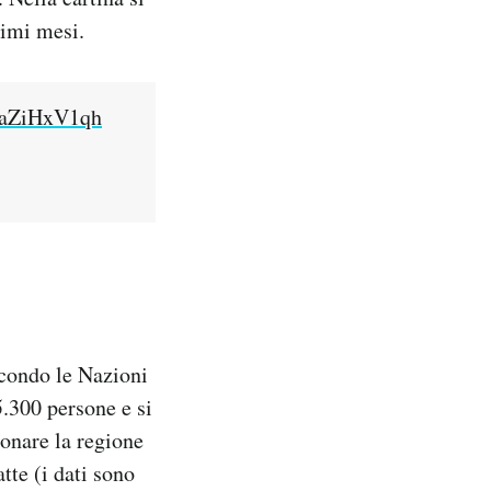
timi mesi.
/laZiHxV1qh
Secondo le Nazioni
5.300 persone e si
onare la regione
tte (i dati sono