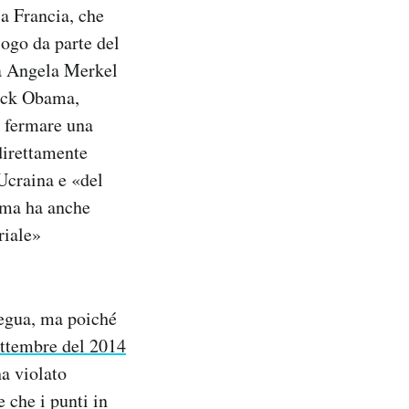
a Francia, che
logo da parte del
ca Angela Merkel
rack Obama,
a fermare una
irettamente
’Ucraina e «del
bama ha anche
riale»
tregua, ma poiché
ettembre del 2014
ha violato
 che i punti in