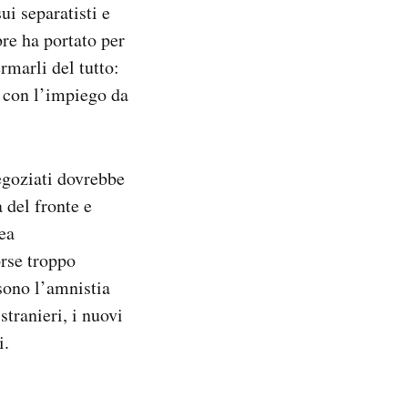
i separatisti e
re ha portato per
rmarli del tutto:
, con l’impiego da
negoziati dovrebbe
 del fronte e
rea
orse troppo
 sono l’amnistia
stranieri, i nuovi
i.