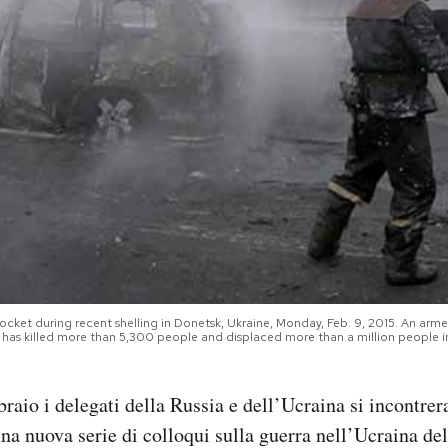
rocket during recent shelling in Donetsk, Ukraine, Monday, Feb. 9, 2015. An ar
 has killed more than 5,300 people and displaced more than a million people i
raio i delegati della Russia e dell’Ucraina si incontre
na nuova serie di colloqui sulla guerra nell’Ucraina del