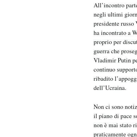
All’incontro part
Notifiche mobile
Regala il Post
negli ultimi gior
Hai bisogno di aiuto?
presidente russo 
Esci
ha incontrato a 
proprio per discu
guerra che prose
Vladimir Putin pe
continuo supporto
ribadito l’appoggi
dell’Ucraina.
Non ci sono notiz
il piano di pace s
non è mai stato 
praticamente ogni