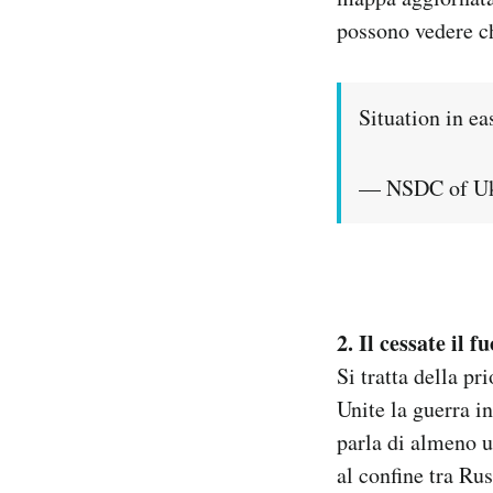
possono vedere ch
Situation in e
— NSDC of U
2. Il cessate il f
Si tratta della pr
Unite la guerra i
parla di almeno u
al confine tra Ru