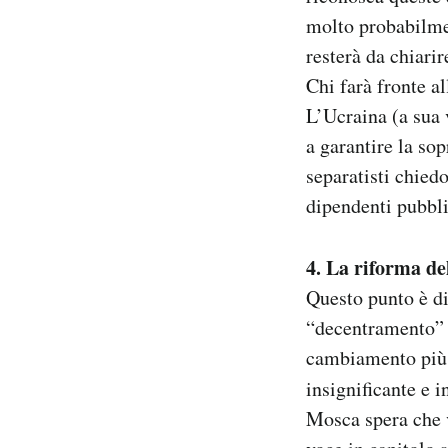
molto probabilme
resterà da chiari
Chi farà fronte a
L’Ucraina (a sua 
a garantire la sop
separatisti chied
dipendenti pubbli
4. La riforma de
Questo punto è d
“decentramento” d
cambiamento più 
insignificante e 
Mosca spera che 