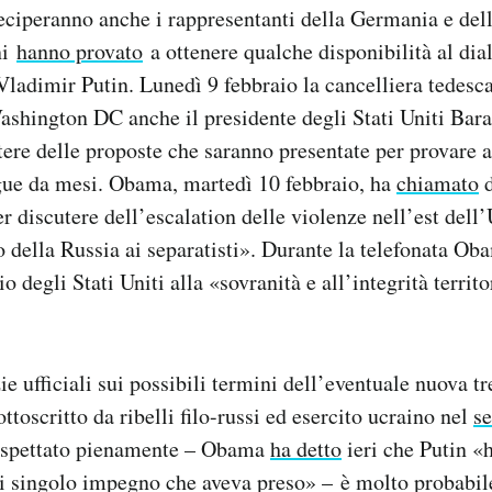
eciperanno anche i rappresentanti della Germania e dell
ni
hanno provato
a ottenere qualche disponibilità al dia
Vladimir Putin. Lunedì 9 febbraio la cancelliera tedes
Washington DC anche il presidente degli Stati Uniti Ba
tere delle proposte che saranno presentate per provare 
gue da mesi. Obama, martedì 10 febbraio, ha
chiamato
d
r discutere dell’escalation delle violenze nell’est dell
 della Russia ai separatisti». Durante la telefonata O
o degli Stati Uniti alla «sovranità e all’integrità territo
ie ufficiali sui possibili termini dell’eventuale nuova 
ottoscritto da ribelli filo-russi ed esercito ucraino nel
s
rispettato pienamente – Obama
ha detto
ieri che Putin «
 singolo impegno che aveva preso» – è molto probabile