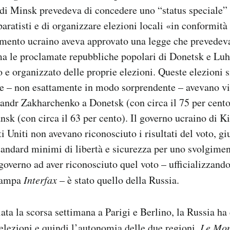
di Minsk prevedeva di concedere uno “status speciale” a
paratisti e di organizzare elezioni locali «in conformità
amento ucraino aveva approvato una legge che prevedev
 ma le proclamate repubbliche popolari di Donetsk e Lu
o e organizzato delle proprie elezioni. Queste elezioni s
e – non esattamente in modo sorprendente – avevano vin
sandr Zakharchenko a Donetsk (con circa il 75 per cento 
nsk (con circa il 63 per cento). Il governo ucraino di K
ti Uniti non avevano riconosciuto i risultati del voto, g
 standard minimi di libertà e sicurezza per uno svolgimen
 governo ad aver riconosciuto quel voto – ufficializzando
stampa
Interfax
– è stato quello della Russia.
iata la scorsa settimana a Parigi e Berlino, la Russia h
elezioni e quindi l’autonomia delle due regioni.
Le Mo