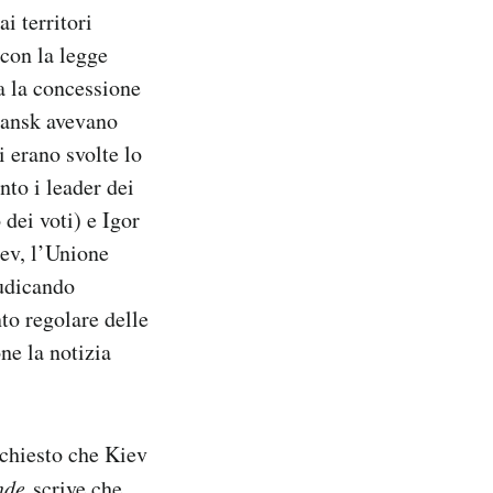
i territori
 con la legge
a la concessione
hansk avevano
i erano svolte lo
to i leader dei
dei voti) e Igor
iev, l’Unione
iudicando
to regolare delle
ne la notizia
a chiesto che Kiev
nde
scrive che