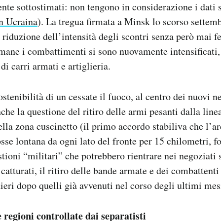
te sottostimati: non tengono in considerazione i dati su
n Ucraina
). La tregua firmata a Minsk lo scorso settemb
 riduzione dell’intensità degli scontri senza però mai fe
imane i combattimenti si sono nuovamente intensificati
di carri armati e artiglieria.
ostenibilità di un cessate il fuoco, al centro dei nuovi 
he la questione del ritiro delle armi pesanti dalla linea
ella zona cuscinetto (il primo accordo stabiliva che l’a
osse lontana da ogni lato del fronte per 15 chilometri, f
stioni “militari” che potrebbero rientrare nei negoziati
catturati, il ritiro delle bande armate e dei combattenti 
ieri dopo quelli già avvenuti nel corso degli ultimi mes
e regioni controllate dai separatisti