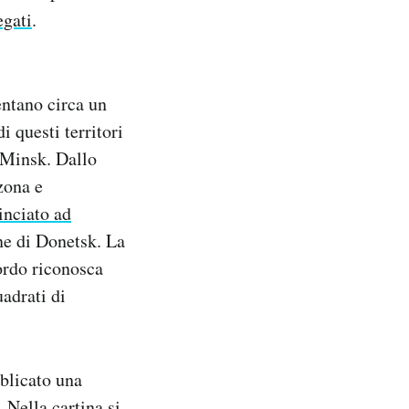
egati
.
sentano circa un
i questi territori
i Minsk. Dallo
zona e
nciato ad
ne di Donetsk. La
ordo riconosca
uadrati di
bblicato una
 Nella cartina si