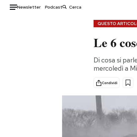
Newsletter
Podcast
Auto
QUESTO ARTICOLO
Le 6 cos
HOME
Italia
Moda
Di cosa si par
Mondo
Libri
mercoledì a M
Politica
Consumismi
Tecnologia
Storie/Idee
Condividi
Internet
Ok Boomer!
Scienza
Media
Cultura
Europa
Economia
Altrecose
Sport
Mondiali calcio 2026