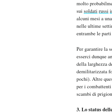
molto probabilmen
sui
soldati
russi
i
alcuni mesi a una
nelle ultime sett
entrambe le parti 
Per garantire la s
esserci dunque anc
della larghezza d
demilitarizzata f
pochi). Altre que
per i combattenti 
scambi di prigion
3. Lo status dell