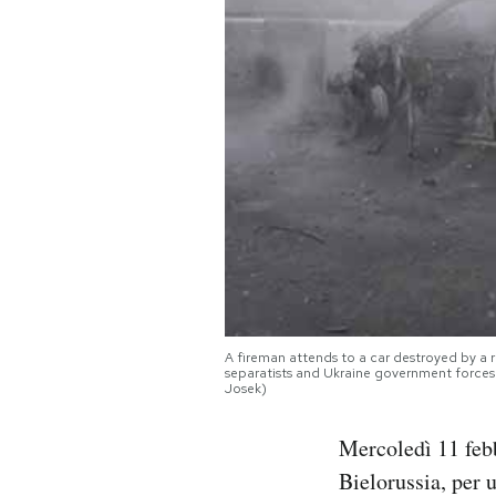
PODCAST
NEWSLETTER
I MIEI PREFERITI
SHOP
CALENDARIO
A fireman attends to a car destroyed by a 
separatists and Ukraine government forces
Josek)
AREA PERSONALE
Mercoledì 11 febb
Area Personale
Bielorussia, per u
Newsletter