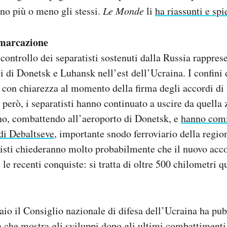
no più o meno gli stessi.
Le Monde
li
ha riassunti e spi
emarcazione
il controllo dei separatisti sostenuti dalla Russia rappre
i di Donetsk e Luhansk nell’est dell’Ucraina. I confini d
ti con chiarezza al momento della firma degli accordi d
 però, i separatisti hanno continuato a uscire da quella 
no, combattendo all’aeroporto di Donetsk, e
hanno comi
 di Debaltseve
, importante snodo ferroviario della regio
tisti chiederanno molto probabilmente che il nuovo acc
 le recenti conquiste: si tratta di oltre 500 chilometri q
aio il Consiglio nazionale di difesa dell’Ucraina ha pu
che mostra gli sviluppi dopo gli ultimi combattimenti.