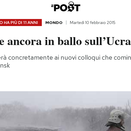
 HA PIÙ DI
11 ANNI
MONDO
Martedì 10 febbraio 2015
e ancora in ballo sull’Ucr
lerà concretamente ai nuovi colloqui che comi
insk