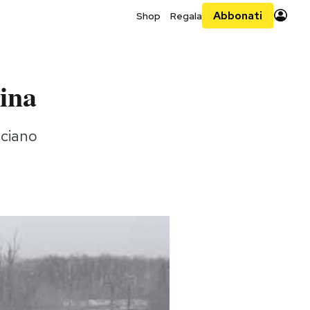
Abbonati
Shop
Regala
aina
nciano