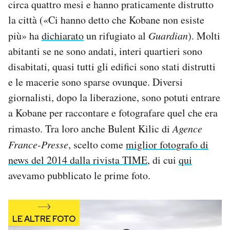
circa quattro mesi e hanno praticamente distrutto
Notifiche mobile
la città («Ci hanno detto che Kobane non esiste
Regala il Post
più» ha
dichiarato
un rifugiato al
Guardian
). Molti
Hai bisogno di aiuto?
Esci
abitanti se ne sono andati, interi quartieri sono
disabitati, quasi tutti gli edifici sono stati distrutti
e le macerie sono sparse ovunque. Diversi
giornalisti, dopo la liberazione, sono potuti entrare
a Kobane per raccontare e fotografare quel che era
rimasto. Tra loro anche Bulent Kilic di
Agence
France-Presse
, scelto come
miglior fotografo di
news del 2014 dalla rivista TIME
, di cui
qui
avevamo pubblicato le prime foto.