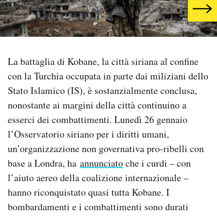
PODCAST
NEWSLETTER
La battaglia di Kobane, la città siriana al confine
con la Turchia occupata in parte dai miliziani dello
I MIEI PREFERITI
Stato Islamico (IS), è sostanzialmente conclusa,
nonostante ai margini della città continuino a
SHOP
esserci dei combattimenti. Lunedì 26 gennaio
l’Osservatorio siriano per i diritti umani,
un’organizzazione non governativa pro-ribelli con
CALENDARIO
base a Londra, ha
annunciato
che i curdi – con
l’aiuto aereo della coalizione internazionale –
AREA PERSONALE
hanno riconquistato quasi tutta Kobane. I
Area Personale
bombardamenti e i combattimenti sono durati
Newsletter