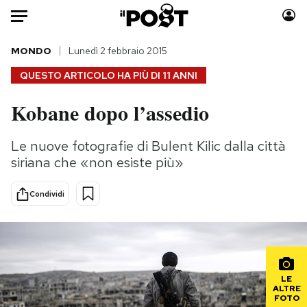
Auto
MONDO
Lunedì 2 febbraio 2015
QUESTO ARTICOLO HA PIÙ DI
11 ANNI
HOME
Kobane dopo l’assedio
Italia
Moda
Mondo
Libri
Le nuove fotografie di Bulent Kilic dalla città
Politica
Consumismi
siriana che «non esiste più»
Tecnologia
Storie/Idee
Internet
Ok Boomer!
Condividi
Scienza
Media
Cultura
Europa
Economia
Altrecose
Sport
Mondiali calcio 2026
LE
ALTRE
FOTO