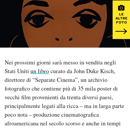
PODCAST
LE
ALTRE
FOTO
NEWSLETTER
I MIEI PREFERITI
Nei prossimi giorni sarà messo in vendita negli
SHOP
Stati Uniti
un libro
curato da John Duke Kisch,
direttore di “Separate Cinema”, un archivio
fotografico che contiene più di 35 mila poster di
CALENDARIO
vecchi film provenienti da trenta diversi paesi,
principalmente legati alla ricca – ma in larga parte
AREA PERSONALE
poco nota – produzione cinematografica
Area Personale
afroamericana nel secolo scorso e anche in tempi
Newsletter