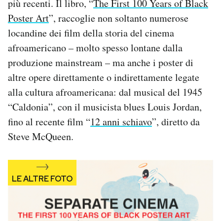
più recenti. Il libro, “
The First 100 Years of Black
Notifiche mobile
Poster Art
”, raccoglie non soltanto numerose
Regala il Post
locandine dei film della storia del cinema
Hai bisogno di aiuto?
afroamericano – molto spesso lontane dalla
Esci
produzione mainstream – ma anche i poster di
altre opere direttamente o indirettamente legate
alla cultura afroamericana: dal musical del 1945
“Caldonia”, con il musicista blues Louis Jordan,
fino al recente film “
12 anni schiavo
”, diretto da
Steve McQueen.