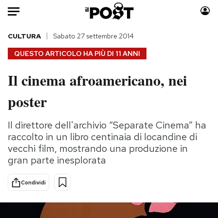
Auto
CULTURA
Sabato 27 settembre 2014
QUESTO ARTICOLO HA PIÙ DI
11 ANNI
HOME
Il cinema afroamericano, nei
Italia
Moda
poster
Mondo
Libri
Politica
Consumismi
Il direttore dell'archivio “Separate Cinema” ha
Tecnologia
Storie/Idee
raccolto in un libro centinaia di locandine di
Internet
Ok Boomer!
vecchi film, mostrando una produzione in
Scienza
Media
gran parte inesplorata
Cultura
Europa
Economia
Altrecose
Condividi
Sport
Mondiali calcio 2026