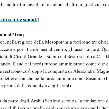
ha addirittura avallate, insieme ad altre ingiustizie e d
di sciiti e sunniti)
ia all’Iraq
ca, nella regione della Mesopotamia fiorirono tre divers
accadi e poi i babilonesi al centro, gli assiri a nord. Q
iani di Ciro il Grande – siamo nel Sesto secolo a.C. – B
cando, il sud e il nord) furono amministrate come due e
se restarono così dopo la conquista di Alessandro Magno,
cedettero e anche nella tarda antichità con i Sasanidi (l
ia prima della conquista degli arabi).
 da parte degli Arabi (Settimo secolo), la fondazione 
dei
califfi
(prima quella degli omayyadi e poi quella degl