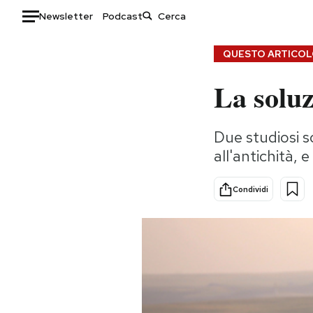
Newsletter
Podcast
Auto
QUESTO ARTICOLO
La soluz
HOME
Italia
Moda
Due studiosi so
Mondo
Libri
all'antichità, e
Politica
Consumismi
Tecnologia
Storie/Idee
Condividi
Internet
Ok Boomer!
Scienza
Media
Cultura
Europa
Economia
Altrecose
Sport
Mondiali calcio 2026