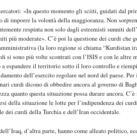
cercatori: «In questo momento gli sciiti, guidati dal pr
o di imporre la volontà della maggioranza. Non sorpren
entemente respinta non solo dagli estremisti sunniti del
nniti più moderate». C’è poi la questione dei curdi che 
mministrativa (la loro regione si chiama “Kurdistan ir
di si sono più volte scontrati con l’ISIS e con le altre m
a espandere il territorio sotto il loro controllo e riemp
aldamento dell’esercito regolare nel nord del paese. Per
ionari curdi dicono di obbedire ancora al governo di Ba
ezza quanto questa situazione possa durare ancora. C’è in
si della situazione le lotte per l’indipendenza dei curdi
e dei curdi della Turchia e dell’Iran occidentale.
 dell’Iraq, d’altra parte, hanno come alleato politico, 