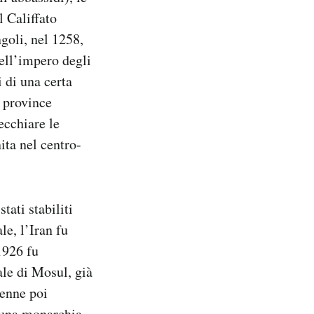
l Califfato
goli, nel 1258,
ell’impero degli
i di una certa
i province
ecchiare le
ita nel centro-
tati stabiliti
e, l’Iran fu
1926 fu
ale di Mosul, già
venne poi
 una monarchia