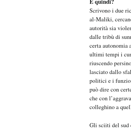
E quindi?
Scrivono i due ri
al-Maliki, cercan
autorità sia viol
dalle tribù di su
certa autonomia a
ultimi tempi i cur
riuscendo persino 
lasciato dallo sf
politici e i funz
può dire con cert
che con l’aggravar
colleghino a quell
Gli sciiti del sud