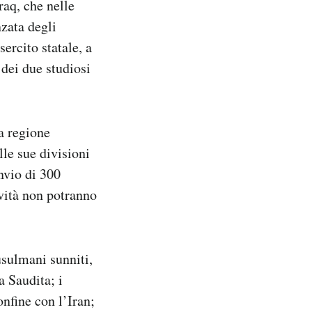
raq, che nelle
zata degli
ercito statale, a
 dei due studiosi
a regione
lle sue divisioni
nvio di 300
sività non potranno
usulmani sunniti,
a Saudita; i
nfine con l’Iran;