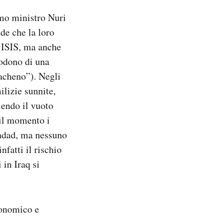
imo ministro Nuri
de che la loro
l’ISIS, ma anche
godono di una
acheno”). Negli
ilizie sunnite,
iendo il vuoto
 il momento i
ghdad, ma nessuno
fatti il rischio
 in Iraq si
economico e