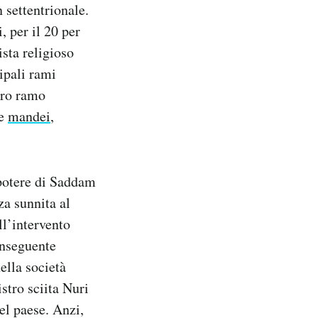
 settentrionale.
, per il 20 per
ista religioso
ipali rami
tro ramo
 e
mandei
,
 potere di Saddam
za sunnita al
ll’intervento
onseguente
ella società
stro sciita Nuri
nel paese. Anzi,