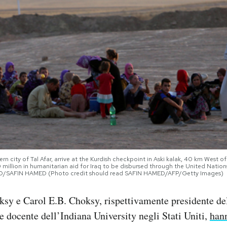
hern city of Tal Afar, arrive at the Kurdish checkpoint in Aski kalak, 40 km West 
million in humanitarian aid for Iraq to be disbursed through the United Nations
OTO/SAFIN HAMED (Photo credit should read SAFIN HAMED/AFP/Getty Images)
sy e Carol E.B. Choksy, rispettivamente presidente de
 e docente dell’Indiana University negli Stati Uniti,
hann