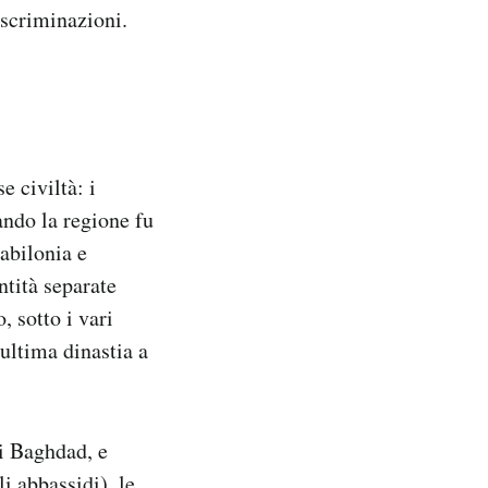
iscriminazioni.
e civiltà: i
uando la regione fu
abilonia e
ntità separate
 sotto i vari
’ultima dinastia a
di Baghdad, e
i abbassidi), le