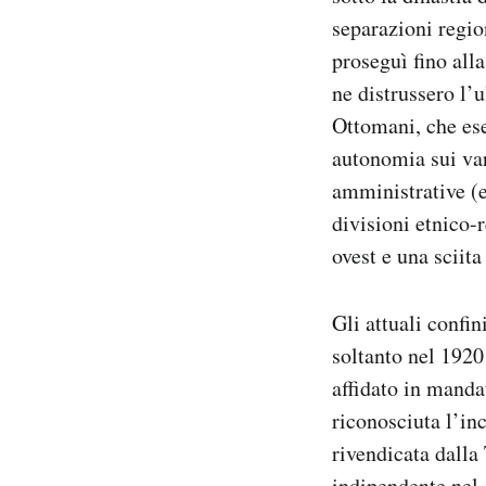
separazioni region
proseguì fino all
ne distrussero l’
Ottomani, che eser
autonomia sui vari
amministrative (e
divisioni etnico-
ovest e una sciita
Gli attuali confin
soltanto nel 1920
affidato in manda
riconosciuta l’in
rivendicata dalla
indipendente nel