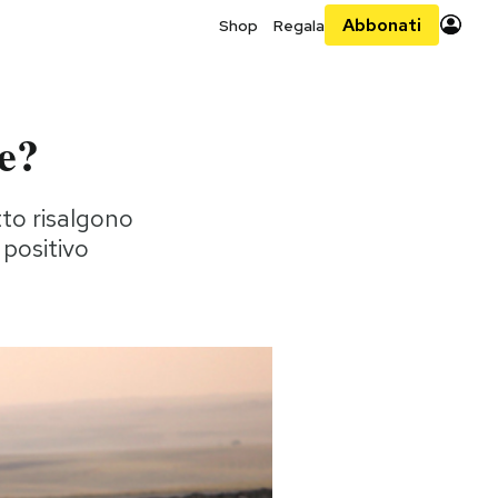
Abbonati
Shop
Regala
re?
tto risalgono
e positivo