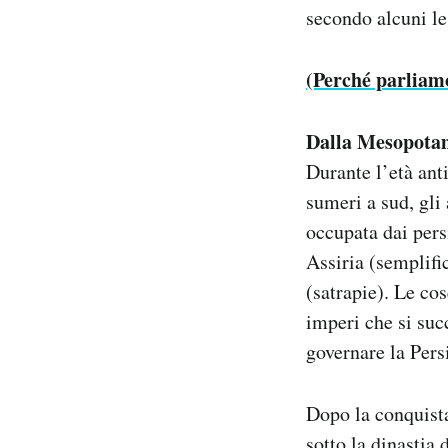
secondo alcuni le 
(Perché parliamo 
Dalla Mesopotam
Durante l’età anti
sumeri a sud, gli 
occupata dai pers
Assiria (semplifi
(satrapie). Le co
imperi che si suc
governare la Pers
Dopo la conquista
sotto la dinastia 