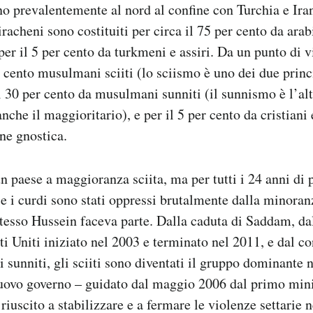
ano prevalentemente al nord al confine con Turchia e Iran
racheni sono costituiti per circa il 75 per cento da arabi
per il 5 per cento da turkmeni e assiri. Da un punto di v
r cento musulmani sciiti (lo sciismo è uno dei due princ
il 30 per cento da musulmani sunniti (il sunnismo è l’al
nche il maggioritario), e per il 5 per cento da cristiani
ne gnostica.
n paese a maggioranza sciita, ma per tutti i 24 anni di
i e i curdi sono stati oppressi brutalmente dalla minoran
 stesso Hussein faceva parte. Dalla caduta di Saddam, da
ati Uniti iniziato nel 2003 e terminato nel 2011, e dal c
 sunniti, gli sciiti sono diventati il gruppo dominante n
uovo governo – guidato dal maggio 2006 dal primo mini
riuscito a stabilizzare e a fermare le violenze settarie 