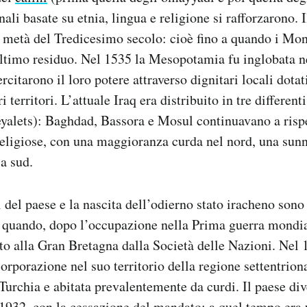
ali basate su etnia, lingua e religione si rafforzarono. I
a metà del Tredicesimo secolo: cioè fino a quando i Mon
ultimo residuo. Nel 1535 la Mesopotamia fu inglobata n
citarono il loro potere attraverso dignitari locali dotat
 territori. L’attuale Iraq era distribuito in tre different
yalets): Baghdad, Bassora e Mosul continuavano a risp
religiose, con una maggioranza curda nel nord, una sunn
 a sud.
i del paese e la nascita dell’odierno stato iracheno sono s
 quando, dopo l’occupazione nella Prima guerra mondial
to alla Gran Bretagna dalla Società delle Nazioni. Nel 
corporazione nel suo territorio della regione settentrion
 Turchia e abitata prevalentemente da curdi. Il paese di
 1932, con la cessazione del mandato: a quel tempo era