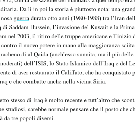
ditaria. Da lì in poi la storia è piuttosto nota: una grand
uinosa
guerra
durata otto anni (1980-1988) tra l’Iran del
 di Saddam Hussein, l’invasione del Kuwait e la Prima
m nel 2003, il ritiro delle truppe americane e l’inizio d
i contro il nuovo potere in mano alla maggioranza sciita
iracheno di al Qaida (anch’esso sunnita, ma il più delle 
 moderati) dell’ISIS, lo Stato Islamico dell’Iraq e del L
ente di aver
restaurato il Califfato
, che ha
conquistato p
’Iraq e che combatte anche nella vicina Siria.
tto stesso di Iraq è molto recente e tutt’altro che scont
due studiosi, sarebbe normale pensare che il posto che 
à da tre popoli diversi.