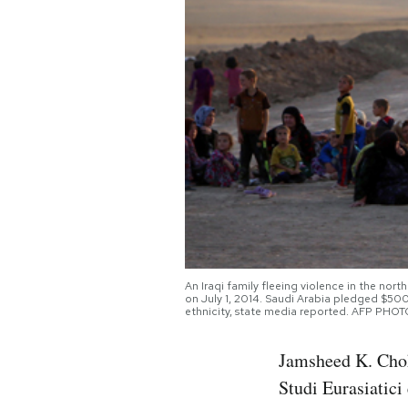
PODCAST
NEWSLETTER
I MIEI PREFERITI
SHOP
CALENDARIO
An Iraqi family fleeing violence in the nort
on July 1, 2014. Saudi Arabia pledged $500 
ethnicity, state media reported. AFP PH
AREA PERSONALE
Jamsheed K. Chok
Area Personale
Studi Eurasiatici
Newsletter