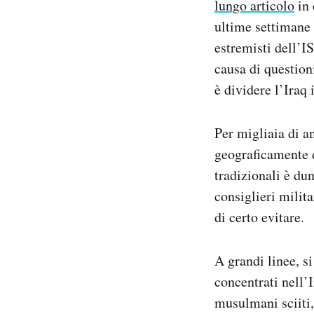
lungo articolo
in 
Notifiche mobile
ultime settimane 
Regala il Post
estremisti dell’IS
Hai bisogno di aiuto?
causa di question
Esci
è dividere l’Iraq i
Per migliaia di a
geograficamente di
tradizionali è du
consiglieri milita
di certo evitare.
A grandi linee, si
concentrati nell’
musulmani sciiti,