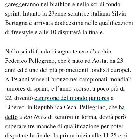
gareggeranno nel biathlon e nello sci di fondo
Notifiche mobile
sprint. Intanto la 27enne sciatrice italiana Silvia
Regala il Post
Hai bisogno di aiuto?
Bertagna è arrivata dodicesima nelle qualificazioni
Esci
di freestyle e alle 10 disputerà la finale.
Nello sci di fondo bisogna tenere d’occhio
Federico Pellegrino, che è nato ad Aosta, ha 23
anni ed è uno dei più promettenti fondisti europei.
A 19 anni vinse il bronzo nei campionati mondiali
juniores di sprint, e l’anno scorso, a poco più di
22, diventò
campione del mondo juniores
a
Liberec, in Repubblica Ceca. Pellegrino, che
ha
detto
a
Rai News
di sentirsi in forma, dovrà però
superare tre manche di qualificazione per poter
disputare la finale: la prima inizia alle 11.25 e ci