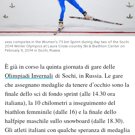
PODCAST
NEWSLETTER
xxxx competes in the Women's 7.5 km Sprint during day two of the Sochi
2014 Winter Olympics at Laura Cross-country Ski & Biathlon Center on
February 9, 2014 in Sochi, Russia.
I MIEI PREFERITI
È già in corso la quinta giornata di gare delle
SHOP
Olimpiadi Invernali
di Sochi, in Russia. Le gare
che assegnano medaglie da tenere d’occhio sono la
CALENDARIO
finale dello sci di fondo sprint (alle 14.30 ora
italiana), la 10 chilometri a inseguimento del
biathlon femminile (dalle 16) e la finale dello
AREA PERSONALE
halfpipe maschile sullo snowboard (dalle 18.30).
Area Personale
Gli atleti italiani con qualche speranza di medaglia
Newsletter