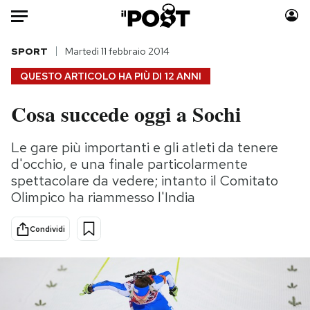
Auto
SPORT
Martedì 11 febbraio 2014
QUESTO ARTICOLO HA PIÙ DI
12 ANNI
HOME
Cosa succede oggi a Sochi
Italia
Moda
Mondo
Libri
Le gare più importanti e gli atleti da tenere
Politica
Consumismi
d'occhio, e una finale particolarmente
Tecnologia
Storie/Idee
spettacolare da vedere; intanto il Comitato
Olimpico ha riammesso l'India
Internet
Ok Boomer!
Scienza
Media
Condividi
Cultura
Europa
Economia
Altrecose
Sport
Mondiali calcio 2026