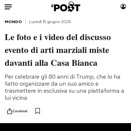
Auto
MONDO
Lunedì 15 giugno 2026
Le foto e i video del discusso
HOME
evento di arti marziali miste
Italia
Moda
Mondo
Libri
davanti alla Casa Bianca
Politica
Consumismi
Tecnologia
Storie/Idee
Per celebrare gli 80 anni di Trump, che lo ha
fatto organizzare da un suo amico e
Internet
Ok Boomer!
trasmettere in esclusiva su una piattaforma a
Scienza
Media
lui vicina
Cultura
Europa
Economia
Altrecose
Condividi
Sport
Mondiali calcio 2026