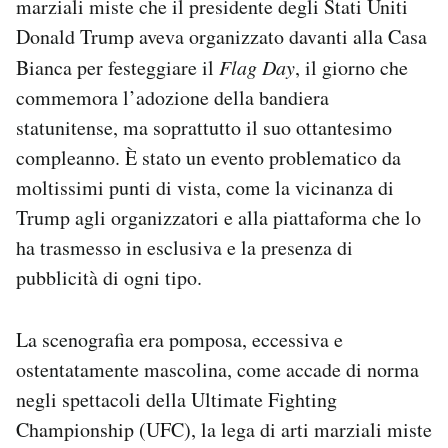
marziali miste che il presidente degli Stati Uniti
Notifiche mobile
Donald Trump aveva organizzato davanti alla Casa
Regala il Post
Bianca per festeggiare il
Flag Day
, il giorno che
Hai bisogno di aiuto?
commemora l’adozione della bandiera
Esci
statunitense, ma soprattutto il suo ottantesimo
compleanno. È stato un evento problematico da
moltissimi punti di vista, come la vicinanza di
Trump agli organizzatori e alla piattaforma che lo
ha trasmesso in esclusiva e la presenza di
pubblicità di ogni tipo.
La scenografia era pomposa, eccessiva e
ostentatamente mascolina, come accade di norma
negli spettacoli della Ultimate Fighting
Championship (UFC), la lega di arti marziali miste