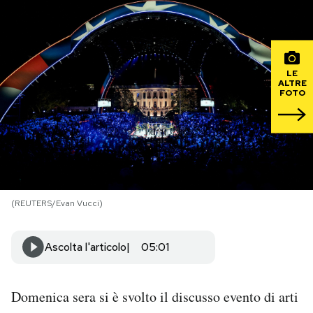
PODCAST
LE
NEWSLETTER
ALTRE
FOTO
I MIEI PREFERITI
SHOP
(REUTERS/Evan Vucci)
CALENDARIO
Ascolta l'articolo
05:01
AREA PERSONALE
Area Personale
Domenica sera si è svolto il discusso evento di arti
Newsletter