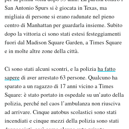
Notifiche mobile
San Antonio Spurs si è giocata in Texas, ma
Regala il Post
migliaia di persone si erano radunate nel pieno
Hai bisogno di aiuto?
centro di Manhattan per guardarla insieme. Subito
Esci
dopo la vittoria ci sono stati estesi festeggiamenti
fuori dal Madison Square Garden, a Times Square
e in molte altre zone della città.
Ci sono stati alcuni scontri, e la polizia
ha fatto
sapere
di aver arrestato 63 persone. Qualcuno ha
sparato a un ragazzo di 17 anni vicino a Times
Square: è stato portato in ospedale su un’auto della
polizia, perché nel caos l’ambulanza non riusciva
ad arrivare. Cinque autobus scolastici sono stati
incendiati e cinque mezzi della polizia sono stati