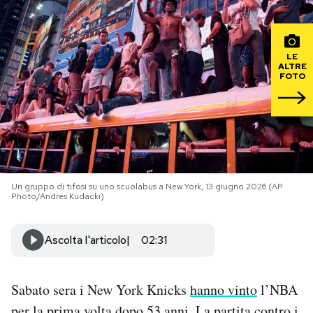
PODCAST
LE
ALTRE
NEWSLETTER
FOTO
I MIEI PREFERITI
SHOP
Un gruppo di tifosi su uno scuolabus a New York, 13 giugno 2026 (AP
Photo/Andres Kudacki)
CALENDARIO
Ascolta l'articolo
02:31
AREA PERSONALE
Sabato sera i New York Knicks
hanno vinto
l’NBA
Area Personale
Newsletter
per la prima volta dopo 53 anni. La partita contro i