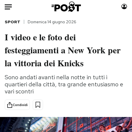
Auto
SPORT
Domenica 14 giugno 2026
I video e le foto dei
HOME
festeggiamenti a New York per
Italia
Moda
Mondo
Libri
la vittoria dei Knicks
Politica
Consumismi
Tecnologia
Storie/Idee
Sono andati avanti nella notte in tutti i
quartieri della città, tra grande entusiasmo e
Internet
Ok Boomer!
vari scontri
Scienza
Media
Cultura
Europa
Condividi
Economia
Altrecose
Sport
Mondiali calcio 2026