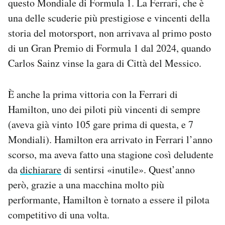
questo Mondiale di Formula 1. La Ferrari, che è
Notifiche mobile
una delle scuderie più prestigiose e vincenti della
Regala il Post
storia del motorsport, non arrivava al primo posto
Hai bisogno di aiuto?
di un Gran Premio di Formula 1 dal 2024, quando
Esci
Carlos Sainz vinse la gara di Città del Messico.
È anche la prima vittoria con la Ferrari di
Hamilton, uno dei piloti più vincenti di sempre
(aveva già vinto 105 gare prima di questa, e 7
Mondiali). Hamilton era arrivato in Ferrari l’anno
scorso, ma aveva fatto una stagione così deludente
da
dichiarare
di sentirsi «inutile». Quest’anno
però, grazie a una macchina molto più
performante, Hamilton è tornato a essere il pilota
competitivo di una volta.