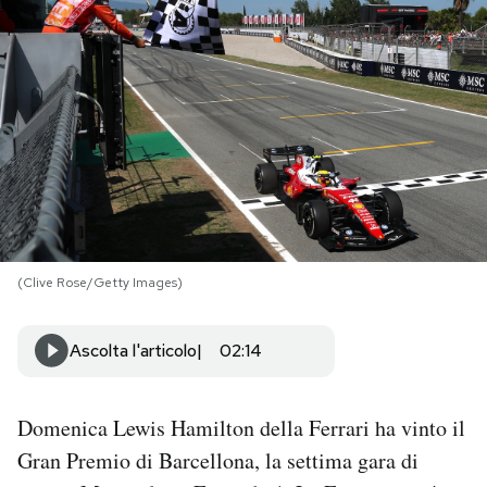
PODCAST
NEWSLETTER
I MIEI PREFERITI
SHOP
(Clive Rose/Getty Images)
CALENDARIO
Ascolta l'articolo
02:14
AREA PERSONALE
Domenica Lewis Hamilton della Ferrari ha vinto il
Area Personale
Gran Premio di Barcellona, la settima gara di
Newsletter