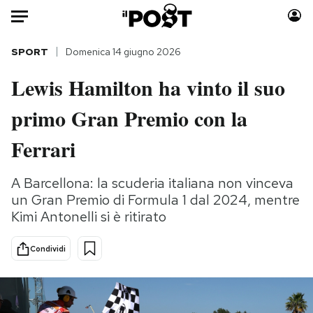
Auto
SPORT
Domenica 14 giugno 2026
Lewis Hamilton ha vinto il suo
HOME
primo Gran Premio con la
Italia
Moda
Mondo
Libri
Ferrari
Politica
Consumismi
Tecnologia
Storie/Idee
A Barcellona: la scuderia italiana non vinceva
un Gran Premio di Formula 1 dal 2024, mentre
Internet
Ok Boomer!
Kimi Antonelli si è ritirato
Scienza
Media
Cultura
Europa
Condividi
Economia
Altrecose
Sport
Mondiali calcio 2026