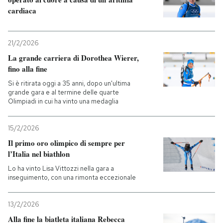
cardiaca
PODCAST
21/2/2026
NEWSLETTER
La grande carriera di Dorothea Wierer,
fino alla fine
Si è ritirata oggi a 35 anni, dopo un'ultima
I MIEI PREFERITI
grande gara e al termine delle quarte
Olimpiadi in cui ha vinto una medaglia
SHOP
15/2/2026
Il primo oro olimpico di sempre per
CALENDARIO
l’Italia nel biathlon
Lo ha vinto Lisa Vittozzi nella gara a
inseguimento, con una rimonta eccezionale
AREA PERSONALE
13/2/2026
Entra
Alla fine la biatleta italiana Rebecca