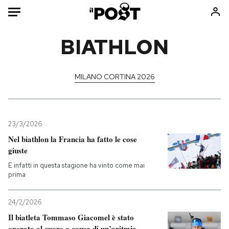
Auto
BIATHLON
HOME
MILANO CORTINA 2026
Italia
Moda
Mondo
Libri
Politica
Consumismi
23/3/2026
Tecnologia
Storie/Idee
Nel biathlon la Francia ha fatto le cose
Internet
Ok Boomer!
giuste
Scienza
Media
E infatti in questa stagione ha vinto come mai
Cultura
Europa
prima
Economia
Altrecose
24/2/2026
Sport
Mondiali calcio 2026
Il biatleta Tommaso Giacomel è stato
operato al cuore a causa di un’aritmia