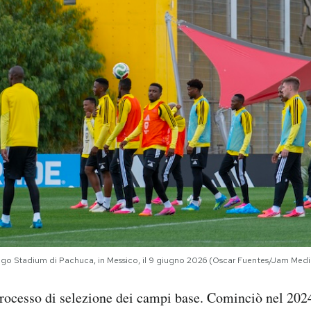
dalgo Stadium di Pachuca, in Messico, il 9 giugno 2026 (Oscar Fuentes/Jam Me
rocesso di selezione dei campi base. Cominciò nel 202