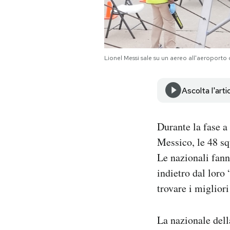
Notifiche mobile
Regala il Post
Hai bisogno di aiuto?
Esci
Lionel Messi sale su un aereo all'aeroport
Ascolta l'arti
Durante la fase a
Messico, le 48 sq
Le nazionali fann
indietro dal loro 
trovare i miglior
La nazionale della