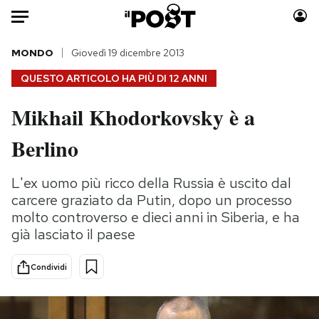
Auto
MONDO
Giovedì 19 dicembre 2013
QUESTO ARTICOLO HA PIÙ DI
12 ANNI
HOME
Mikhail Khodorkovsky è a
Italia
Moda
Berlino
Mondo
Libri
Politica
Consumismi
L'ex uomo più ricco della Russia è uscito dal
Tecnologia
Storie/Idee
carcere graziato da Putin, dopo un processo
Internet
Ok Boomer!
molto controverso e dieci anni in Siberia, e ha
Scienza
Media
già lasciato il paese
Cultura
Europa
Economia
Altrecose
Condividi
Sport
Mondiali calcio 2026