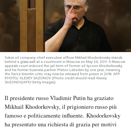
PODCAST
NEWSLETTER
I MIEI PREFERITI
Yukos oil company chief executive officer Mikhail Khodorkovsky stands
behind a glass wall at a courtroom in Moscow on May 24, 2011. A Moscow
appeals court reduced the jail term of former oil tycoon Khodorkovsky
SHOP
and his former business partner Platon Lebedev by one year, meaning
the fierce Kremlin critic may now be released from prison in 2016. AFP
PHOTO/ ALEXEY SAZONOV (Photo credit should read Alexey
SAZONOV/AFP/Getty Images)
CALENDARIO
Il presidente russo Vladimir Putin ha graziato
Mikhail Khodorkovsky, il prigioniero russo più
AREA PERSONALE
famoso e politicamente influente. Khodorkovsky
Area Personale
ha presentato una richiesta di grazia per motivi
Newsletter