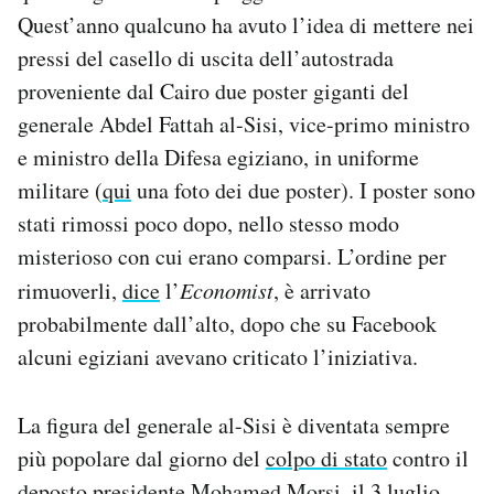
Notifiche mobile
Quest’anno qualcuno ha avuto l’idea di mettere nei
Regala il Post
pressi del casello di uscita dell’autostrada
Hai bisogno di aiuto?
proveniente dal Cairo due poster giganti del
Esci
generale Abdel Fattah al-Sisi, vice-primo ministro
e ministro della Difesa egiziano, in uniforme
militare (
qui
una foto dei due poster). I poster sono
stati rimossi poco dopo, nello stesso modo
misterioso con cui erano comparsi. L’ordine per
rimuoverli,
dice
l’
Economist
, è arrivato
probabilmente dall’alto, dopo che su Facebook
alcuni egiziani avevano criticato l’iniziativa.
La figura del generale al-Sisi è diventata sempre
più popolare dal giorno del
colpo di stato
contro il
deposto presidente Mohamed Morsi, il 3 luglio