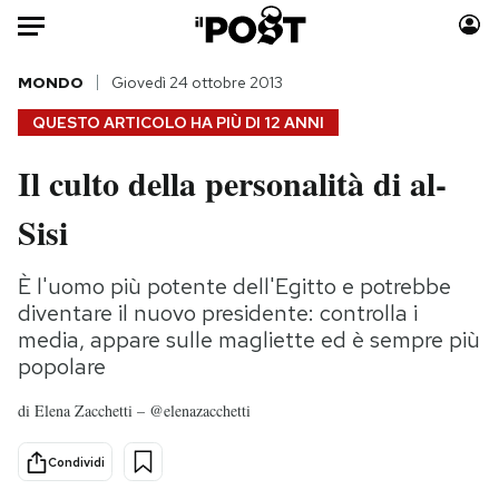
Auto
MONDO
Giovedì 24 ottobre 2013
QUESTO ARTICOLO HA PIÙ DI
12 ANNI
HOME
Il culto della personalità di al-
Italia
Moda
Sisi
Mondo
Libri
Politica
Consumismi
È l'uomo più potente dell'Egitto e potrebbe
Tecnologia
Storie/Idee
diventare il nuovo presidente: controlla i
Internet
Ok Boomer!
media, appare sulle magliette ed è sempre più
Scienza
Media
popolare
Cultura
Europa
di
Elena Zacchetti – @elenazacchetti
Economia
Altrecose
Sport
Mondiali calcio 2026
Condividi