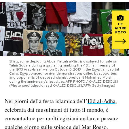
PODCAST
LE
ALTRE
NEWSLETTER
FOTO
I MIEI PREFERITI
Shirts, some depicting Abdel Fattah al-Sisi, is displayed for sale on
Tahrir Square during a gathering marking the 40th anniversary of
SHOP
the 1973 Arab-Israeli war on October 6, 2013 in the Egyptian capital
Cairo. Egypt braced for rival demonstrations called by supporters
and opponents of deposed Islamist president Mohamed Morsi
during the anniversary’s festivities. AFP PHOTO / KHALED DESOUKI
(Photo credit should read KHALED DESOUKI/AFP/Getty Images)
CALENDARIO
Nei giorni della festa islamica dell’
Eid al-Adha
,
AREA PERSONALE
celebrata dai musulmani di tutto il mondo, è
consuetudine per molti egiziani andare a passare
Area Personale
qualche giorno sulle spiagge del Mar Rosso.
Newsletter