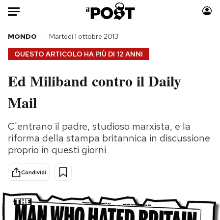
Auto
MONDO
Martedì 1 ottobre 2013
QUESTO ARTICOLO HA PIÙ DI
12 ANNI
HOME
Ed Miliband contro il Daily
Italia
Moda
Mail
Mondo
Libri
Politica
Consumismi
C'entrano il padre, studioso marxista, e la
Tecnologia
Storie/Idee
riforma della stampa britannica in discussione
Internet
Ok Boomer!
proprio in questi giorni
Scienza
Media
Cultura
Europa
Condividi
Economia
Altrecose
Sport
Mondiali calcio 2026