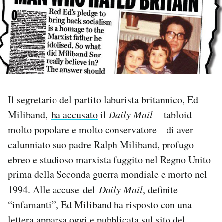
PODCAST
NEWSLETTER
I MIEI PREFERITI
Il segretario del partito laburista britannico, Ed
Miliband,
ha accusato
il
Daily Mail
– tabloid
SHOP
molto popolare e molto conservatore – di aver
calunniato suo padre Ralph Miliband, profugo
CALENDARIO
ebreo e studioso marxista fuggito nel Regno Unito
prima della Seconda guerra mondiale e morto nel
AREA PERSONALE
1994. Alle accuse del
Daily Mail
, definite
“infamanti”, Ed Miliband ha risposto con una
Area Personale
Newsletter
lettera apparsa oggi e pubblicata sul sito del