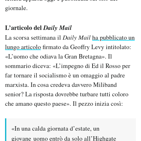
Notifiche mobile
giornale.
Regala il Post
Hai bisogno di aiuto?
L’articolo del
Daily Mail
Esci
La scorsa settimana il
Daily Mail
ha pubblicato un
lungo articolo
firmato da Geoffry Levy intitolato:
«L’uomo che odiava la Gran Bretagna». Il
sommario diceva: «L’impegno di Ed il Rosso per
far tornare il socialismo è un omaggio al padre
marxista. In cosa credeva davvero Miliband
senior? La risposta dovrebbe turbare tutti coloro
che amano questo paese». Il pezzo inizia così:
«In una calda giornata d’estate, un
giovane uomo entrò da solo all’Highgate