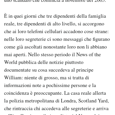
Notifiche mobile
Regala il Post
È in quei giorni che tre dipendenti della famiglia
Hai bisogno di aiuto?
reale, tre dipendenti di alto livello, si accorgono
Esci
che ai loro telefoni cellulari accadono cose strane:
nelle loro segreterie ci sono messaggi che figurano
come già ascoltati nonostante loro non li abbiano
mai aperti. Nello stesso periodo il News of the
World pubblica delle notizie piuttosto
documentate su cosa succedeva al principe
William: niente di grosso, ma si tratta di
informazioni note a pochissime persone e la
coincidenza è preoccupante. La casa reale allerta
la polizia metropolitana di Londra, Scotland Yard,
che rintraccia chi accedeva alle segreterie e arriva