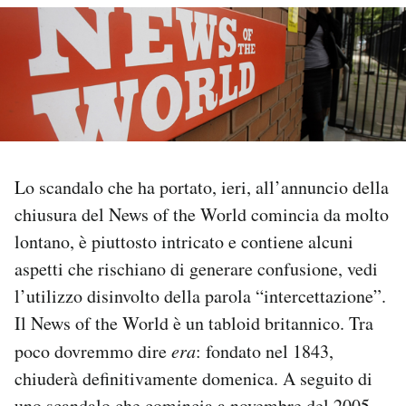
PODCAST
NEWSLETTER
I MIEI PREFERITI
Lo scandalo che ha portato, ieri, all’annuncio della
chiusura del News of the World comincia da molto
SHOP
lontano, è piuttosto intricato e contiene alcuni
aspetti che rischiano di generare confusione, vedi
CALENDARIO
l’utilizzo disinvolto della parola “intercettazione”.
Il News of the World è un tabloid britannico. Tra
AREA PERSONALE
poco dovremmo dire
era
: fondato nel 1843,
Area Personale
chiuderà definitivamente domenica. A seguito di
Newsletter
uno scandalo che comincia a novembre del 2005.