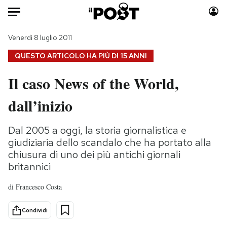
Auto
Venerdì 8 luglio 2011
QUESTO ARTICOLO HA PIÙ DI
15 ANNI
HOME
Il caso News of the World,
Italia
Moda
dall’inizio
Mondo
Libri
Politica
Consumismi
Dal 2005 a oggi, la storia giornalistica e
Tecnologia
Storie/Idee
giudiziaria dello scandalo che ha portato alla
Internet
Ok Boomer!
chiusura di uno dei più antichi giornali
Scienza
Media
britannici
Cultura
Europa
di
Francesco Costa
Economia
Altrecose
Sport
Mondiali calcio 2026
Condividi