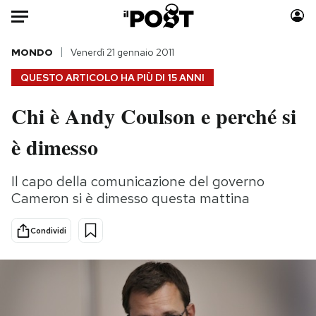
Auto
MONDO
Venerdì 21 gennaio 2011
QUESTO ARTICOLO HA PIÙ DI
15 ANNI
HOME
Chi è Andy Coulson e perché si
Italia
Moda
è dimesso
Mondo
Libri
Politica
Consumismi
Il capo della comunicazione del governo
Tecnologia
Storie/Idee
Cameron si è dimesso questa mattina
Internet
Ok Boomer!
Scienza
Media
Condividi
Cultura
Europa
Economia
Altrecose
Sport
Mondiali calcio 2026