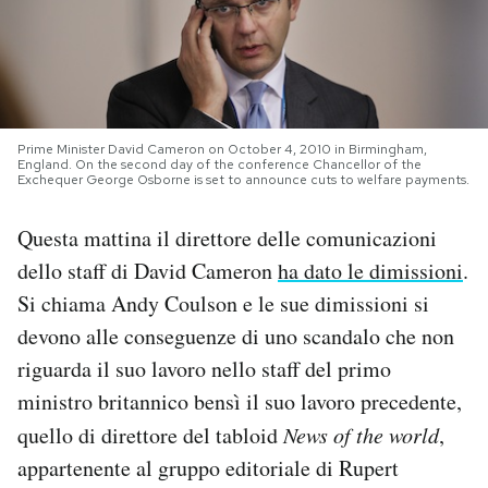
PODCAST
NEWSLETTER
Prime Minister David Cameron on October 4, 2010 in Birmingham,
England. On the second day of the conference Chancellor of the
Exchequer George Osborne is set to announce cuts to welfare payments.
I MIEI PREFERITI
Questa mattina il direttore delle comunicazioni
SHOP
dello staff di David Cameron
ha dato le dimissioni
.
Si chiama Andy Coulson e le sue dimissioni si
CALENDARIO
devono alle conseguenze di uno scandalo che non
riguarda il suo lavoro nello staff del primo
ministro britannico bensì il suo lavoro precedente,
AREA PERSONALE
quello di direttore del tabloid
News of the world
,
Area Personale
appartenente al gruppo editoriale di Rupert
Newsletter