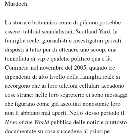
Murdoch.
Notifiche mobile
Regala il Post
Hai bisogno di aiuto?
La storia è britannica come di più non potrebbe
Esci
essere: tabloid scandalistici, Scotland Yard, la
famiglia reale, giornalisti e investigatori privati
disposti a tutto pur di ottenere uno scoop, una
tonnellata di vip e qualche politico qua e là.
Comincia nel novembre del 2005, quando tre
dipendenti di alto livello della famiglia reale si
accorgono che ai loro telefoni cellulari accadono
cose strane: nelle loro segreterie ci sono messaggi
che figurano come già ascoltati nonostante loro
non li abbiano mai aperti. Nello stesso periodo il
News of the World
pubblica delle notizie piuttosto
documentate su cosa succedeva al principe