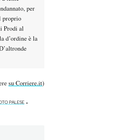
condannato, per
l proprio
i Prodi al
a d’ordine è la
 D’altronde
gere
su Corriere.it
)
-
OTO PALESE