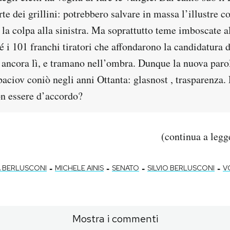
rte dei grillini: potrebbero salvare in massa l’illustre 
la colpa alla sinistra. Ma soprattutto teme imboscate a
é i 101 franchi tiratori che affondarono la candidatura d
 ancora lì, e tramano nell’ombra. Dunque la nuova parol
aciov coniò negli anni Ottanta: glasnost , trasparenza.
on essere d’accordo?
(continua a leg
-
-
-
-
 BERLUSCONI
MICHELE AINIS
SENATO
SILVIO BERLUSCONI
V
Mostra i commenti