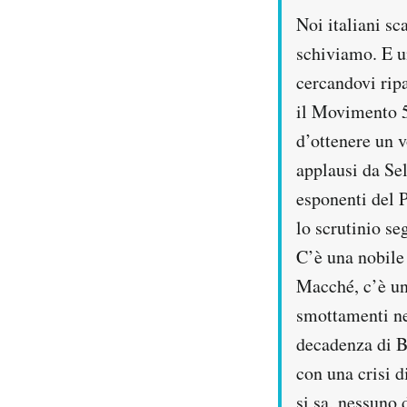
Noi italiani s
PODCAST
schiviamo. E u
cercandovi ripa
NEWSLETTER
il Movimento 5
d’ottenere un v
I MIEI PREFERITI
applausi da Sel
esponenti del P
SHOP
lo scrutinio se
C’è una nobile 
CALENDARIO
Macché, c’è un 
smottamenti nel
AREA PERSONALE
decadenza di Be
con una crisi d
Area Personale
Newsletter
si sa, nessuno 