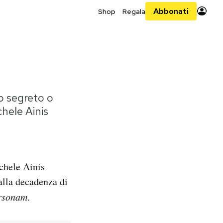
Abbonati
Shop
Regala
io segreto o
chele Ainis
ichele Ainis
 alla decadenza di
rsonam
.