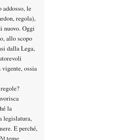
o addosso, le
rdon, regola),
di nuovo. Oggi
o, allo scopo
si dalla Lega,
utorevoli
 vigente, ossia
 regole?
avorisca
hé la
 legislatura,
mere. E perché,
 Pd teme