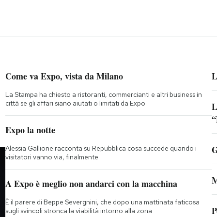
Come va Expo, vista da Milano
L
La Stampa ha chiesto a ristoranti, commercianti e altri business in
città se gli affari siano aiutati o limitati da Expo
L
“
;
Expo la notte
G
Alessia Gallione racconta su Repubblica cosa succede quando i
visitatori vanno via, finalmente
M
A Expo è meglio non andarci con la macchina
È il parere di Beppe Severgnini, che dopo una mattinata faticosa
P
sugli svincoli stronca la viabilità intorno alla zona