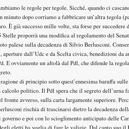
cambiamo le regole per tegole. Sicché, quando ci cascan
n minuto dopo corriamo a fabbricare un’altra tegola (pa
ro. È già successo mille volte, sta forse per succedere 
 Stelle proporrà una modifica al regolamento del Senat
oto palese sulla decadenza di Silvio Berlusconi. Consen
, aperture dall’Udc e da Scelta civica, benedizioni da a
d. E ovviamente un altolà dal Pdl, che difende la regola
greto.
ragione di principio sotto quest’ennesima baruffa sulle
calcolo politico. Il Pdl spera che il segreto dell’urna f
 fronte avverso, sulla carta largamente superiore. Perc
rlusconi rischia di trascinarsi dietro la decadenza della
i governo e poi con lo scioglimento anticipato delle Ca
degli eletti ha voglia di fare le valigie. Dal canto suo il