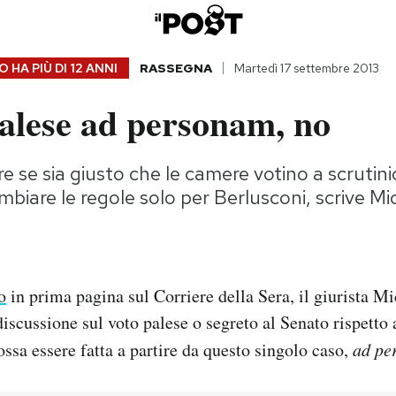
 HA PIÙ DI
12 ANNI
RASSEGNA
Martedì 17 settembre 2013
palese ad personam, no
re se sia giusto che le camere votino a scrutin
biare le regole solo per Berlusconi, scrive Mi
o
in prima pagina sul Corriere della Sera, il giurista M
discussione sul voto palese o segreto al Senato rispetto
ssa essere fatta a partire da questo singolo caso,
ad pe