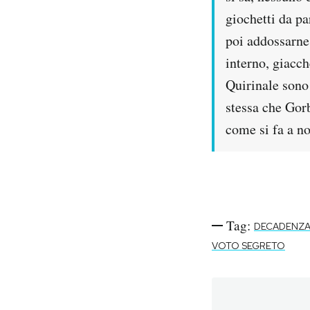
Notifiche mobile
giochetti da pa
Regala il Post
poi addossarne 
Hai bisogno di aiuto?
interno, giacch
Esci
Quirinale sono
stessa che Gorb
come si fa a n
Tag:
DECADENZA
VOTO SEGRETO