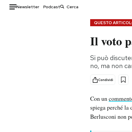
Newsletter
Podcast
Auto
QUESTO ARTICOLO
Il voto 
HOME
Italia
Moda
Si può discute
Mondo
Libri
no, ma non cam
Politica
Consumismi
Tecnologia
Storie/Idee
Condividi
Internet
Ok Boomer!
Scienza
Media
Con un
comment
Cultura
Europa
spiega perché la 
Economia
Altrecose
Berlusconi non po
Sport
Mondiali calcio 2026