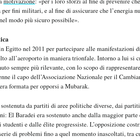
la
motivazione
: «per i loro sforzi al fine di prevenire ch
 per fini militari, e al fine di assicurare che l’energia n
a nel modo più sicuro possibile».
tica
in Egitto nel 2011 per partecipare alle manifestazioni d
to all’aeroporto in maniera trionfale. Intorno a lui si 
to sempre più rilevante, con lo scopo di rappresentare
venne il capo dell’Associazione Nazionale per il Cambi
 era formata per opporsi a Mubarak.
sostenuta da partiti di aree politiche diverse, dai partiti 
i: El Baradei era sostenuto anche dalla maggior parte 
li studenti e dalle élite progressiste. L’opposizione cos
serie di problemi fino a quel momento inascoltati, tra c