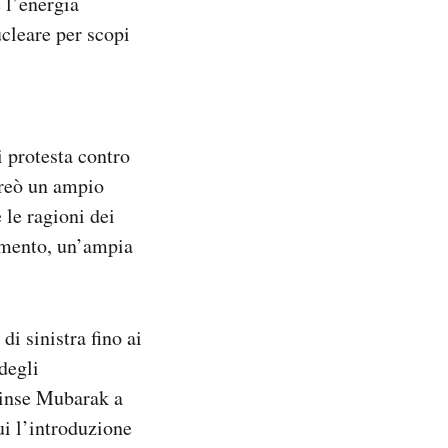
e l’energia
ucleare per scopi
i protesta contro
creò un ampio
 le ragioni dei
amento, un’ampia
di sinistra fino ai
degli
trinse Mubarak a
ui l’introduzione