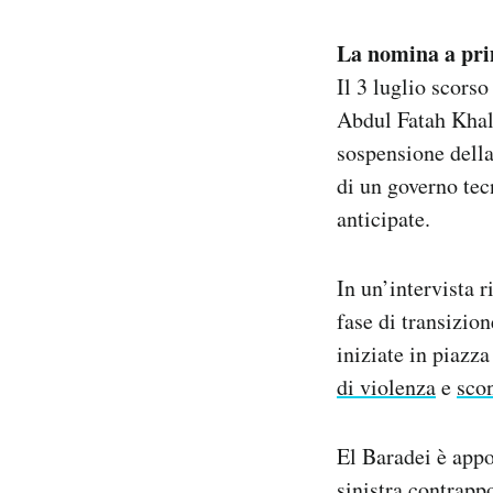
La nomina a pri
Il 3 luglio scors
Abdul Fatah Khalil
sospensione della
di un governo tec
anticipate.
In un’intervista r
fase di transizio
iniziate in piazz
di violenza
e
scon
El Baradei è app
sinistra contrapp