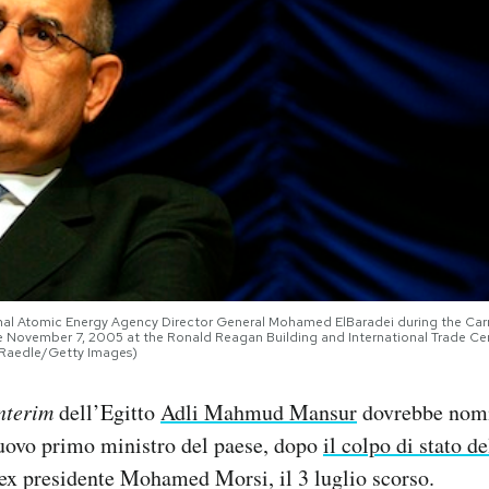
 Atomic Energy Agency Director General Mohamed ElBaradei during the Carn
e November 7, 2005 at the Ronald Reagan Building and International Trade Ce
e Raedle/Getty Images)
nterim
dell’Egitto
Adli Mahmud Mansur
dovrebbe nomi
nuovo primo ministro del paese, dopo
il colpo di stato de
ex presidente Mohamed Morsi, il 3 luglio scorso.