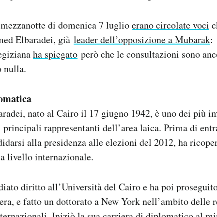
 mezzanotte di domenica 7 luglio
erano circolate voci
c
ed Elbaradei, già
leader dell’opposizione a Mubarak
:
 egiziana
ha spiegato
però che le consultazioni sono anc
 nulla.
lomatica
ei, nato al Cairo il 17 giugno 1942, è uno dei più imp
 principali rappresentanti dell’area laica. Prima di entra
didarsi alla presidenza alle elezioni del 2012, ha ricope
a livello internazionale.
iato diritto all’Università del Cairo e ha poi proseguito
era, e fatto un dottorato a New York nell’ambito delle r
ternazionali. Iniziò la sua carriera di diplomatico al mi