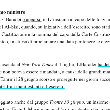
mo ministro
o El Baradei
è apparso
in tv insieme al capo delle forze 
 Al-Sisi, quando, su iniziativa dell’esercito, sono stat
 Costituzione e la nomina del capo della Corte Costituz
nico, in attesa di proclamare una data per tenere le elez
ilasciata al
New York Times
il 4 luglio, ElBaradei
ha det
ne non poteva essere rimandata, a causa delle grandi ma
a Tahrir il 28 giugno scorso e proseguite nei giorni succ
tri tra i manifestanti e l’esercito
.
oggiato anche dal gruppo
Fronte 30 giugno
, un insieme 
osti ai Fratelli Musulmani e all’ex presidente, che lo
ha