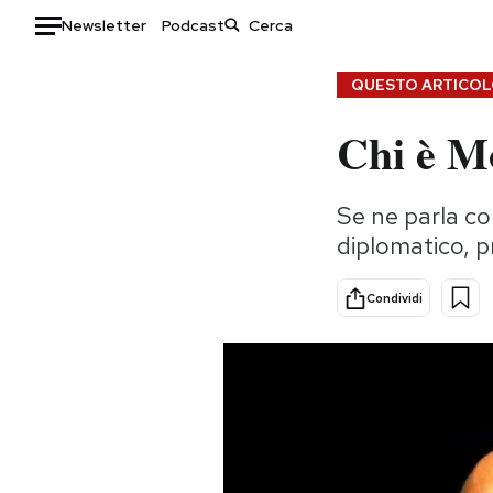
Newsletter
Podcast
Auto
QUESTO ARTICOLO
Chi è M
HOME
Italia
Moda
Se ne parla c
Mondo
Libri
diplomatico, p
Politica
Consumismi
Tecnologia
Storie/Idee
Condividi
Internet
Ok Boomer!
Scienza
Media
Cultura
Europa
Economia
Altrecose
Sport
Mondiali calcio 2026