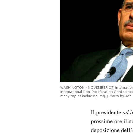
PODCAST
NEWSLETTER
I MIEI PREFERITI
SHOP
WASHINGTON - NOVEMBER 07: International
CALENDARIO
International Non-Proliferation Conferenc
many topics including Iraq. (Photo by Jo
AREA PERSONALE
Il presidente
ad i
prossime ore il 
Area Personale
deposizione dell’
Newsletter