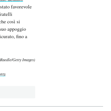
stato favorevole
ratelli
che così si
l suo appoggio
icurato, fino a
Raedle/Getty Images)
RSI