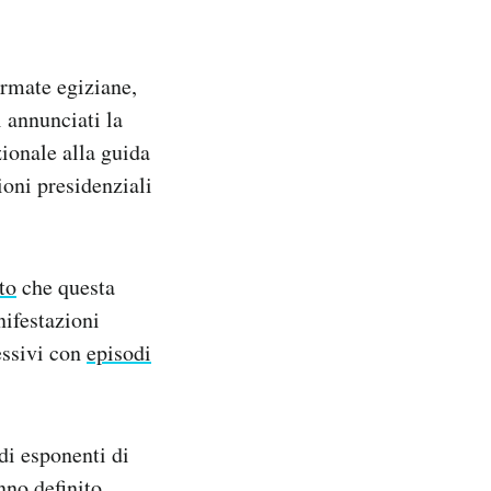
armate egiziane,
i annunciati la
ionale alla guida
ioni presidenziali
to
che questa
nifestazioni
essivi con
episodi
di esponenti di
nno definito