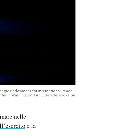
egie Endowment for International Peace
nter in Washington, DC. ElBaradei spoke on
nare nelle
ll’esercito
e la