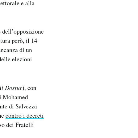
ttorale e alla
o dell’opposizione
tura però, il 14
ancanza di un
elle elezioni
Al Dostur
), con
e di Mohamed
nte di Salvezza
one
contro i decreti
o dei Fratelli