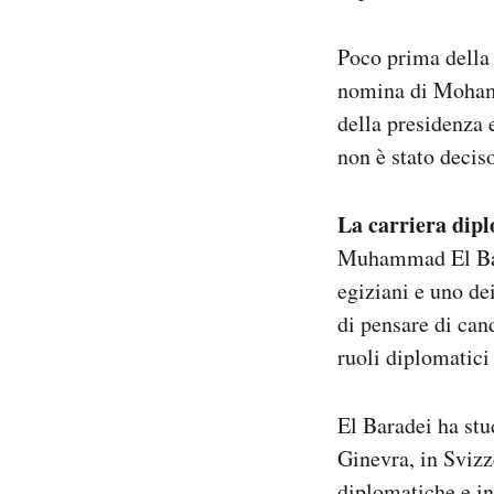
Notifiche mobile
Regala il Post
Poco prima della
Hai bisogno di aiuto?
nomina di Moham
Esci
della presidenza
non è stato deciso
La carriera dip
Muhammad El Barad
egiziani e uno dei
di pensare di can
ruoli diplomatici 
El Baradei ha stud
Ginevra, in Svizz
diplomatiche e in