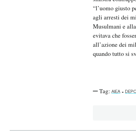
“l’uomo giusto pe
agli arresti dei m
Musulmani e alla 
evitava che fosser
all’azione dei mil
quando tutto si s
Tag:
-
AIEA
DEPO