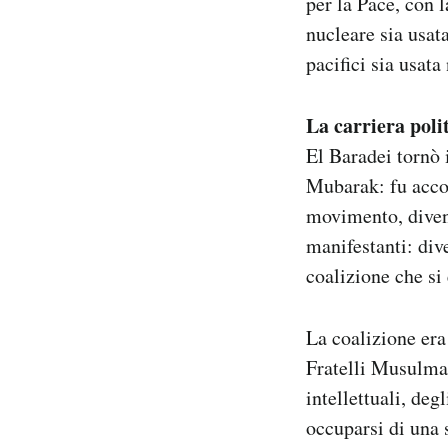
per la Pace, con 
nucleare sia usata
pacifici sia usat
La carriera poli
El Baradei tornò 
Mubarak: fu accol
movimento, divenu
manifestanti: di
coalizione che si
La coalizione era 
Fratelli Musulman
intellettuali, deg
occuparsi di una 