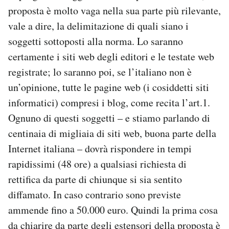
Notifiche mobile
proposta è molto vaga nella sua parte più rilevante,
Regala il Post
vale a dire, la delimitazione di quali siano i
Hai bisogno di aiuto?
soggetti sottoposti alla norma. Lo saranno
Esci
certamente i siti web degli editori e le testate web
registrate; lo saranno poi, se l’italiano non è
un’opinione, tutte le pagine web (i cosiddetti siti
informatici) compresi i blog, come recita l’art.1.
Ognuno di questi soggetti – e stiamo parlando di
centinaia di migliaia di siti web, buona parte della
Internet italiana – dovrà rispondere in tempi
rapidissimi (48 ore) a qualsiasi richiesta di
rettifica da parte di chiunque si sia sentito
diffamato. In caso contrario sono previste
ammende fino a 50.000 euro. Quindi la prima cosa
da chiarire da parte degli estensori della proposta è