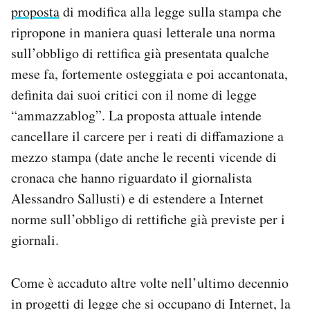
proposta
di modifica alla legge sulla stampa che
PODCAST
ripropone in maniera quasi letterale una norma
sull’obbligo di rettifica già presentata qualche
mese fa, fortemente osteggiata e poi accantonata,
NEWSLETTER
definita dai suoi critici con il nome di legge
“ammazzablog”. La proposta attuale intende
I MIEI PREFERITI
cancellare il carcere per i reati di diffamazione a
mezzo stampa (date anche le recenti vicende di
SHOP
cronaca che hanno riguardato il giornalista
Alessandro Sallusti) e di estendere a Internet
CALENDARIO
norme sull’obbligo di rettifiche già previste per i
giornali.
AREA PERSONALE
Come è accaduto altre volte nell’ultimo decennio
Area Personale
in progetti di legge che si occupano di Internet, la
Newsletter