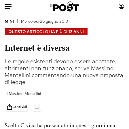
Auto
MINI
Mercoledì 26 giugno 2013
QUESTO ARTICOLO HA PIÙ DI
13 ANNI
HOME
Internet è diversa
Italia
Moda
Mondo
Libri
Le regole esistenti devono essere adattate,
Politica
Consumismi
altrimenti non funzionano, scrive Massimo
Tecnologia
Storie/Idee
Mantellini commentando una nuova proposta
di legge
Internet
Ok Boomer!
Scienza
Media
di
Massimo Mantellini
Cultura
Europa
Economia
Altrecose
Condividi
Sport
Mondiali calcio 2026
Scelta Civica ha presentato in questi giorni una