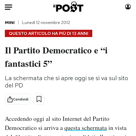
Auto
MINI
Lunedì 12 novembre 2012
QUESTO ARTICOLO HA PIÙ DI
13 ANNI
HOME
Il Partito Democratico e “i
Italia
Moda
fantastici 5”
Mondo
Libri
Politica
Consumismi
La schermata che si apre oggi se si va sul sito
Tecnologia
Storie/Idee
del PD
Internet
Ok Boomer!
Scienza
Media
Condividi
Cultura
Europa
Economia
Altrecose
Accedendo oggi al sito Internet del Partito
Sport
Mondiali calcio 2026
Democratico si arriva a
questa schermata
in vista