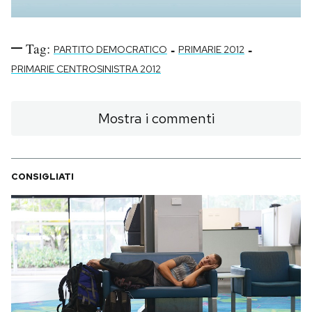
Notifiche mobile
Regala il Post
Tag:
-
-
Hai bisogno di aiuto?
PARTITO DEMOCRATICO
PRIMARIE 2012
Esci
PRIMARIE CENTROSINISTRA 2012
Mostra i commenti
CONSIGLIATI