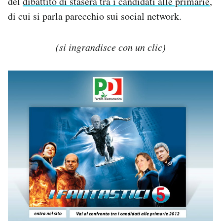
del
dibattito di stasera tra i candidati alle primarie
,
di cui si parla parecchio sui social network.
PODCAST
(si ingrandisce con un clic)
NEWSLETTER
I MIEI PREFERITI
SHOP
CALENDARIO
AREA PERSONALE
Area Personale
Newsletter