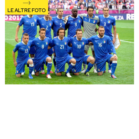
Notifiche mobile
Regala il Post
Hai bisogno di aiuto?
Esci