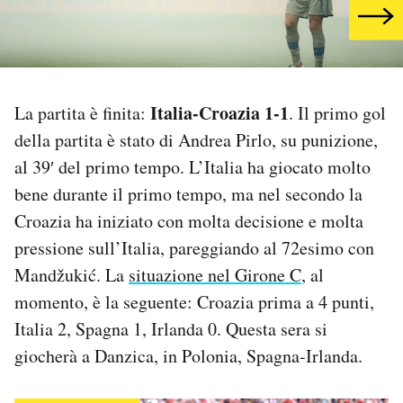
PODCAST
NEWSLETTER
Italia-Croazia 1-1
La partita è finita:
. Il primo gol
della partita è stato di Andrea Pirlo, su punizione,
I MIEI PREFERITI
al 39′ del primo tempo. L’Italia ha giocato molto
bene durante il primo tempo, ma nel secondo la
SHOP
Croazia ha iniziato con molta decisione e molta
pressione sull’Italia, pareggiando al 72esimo con
Mandžukić. La
situazione nel Girone C
, al
CALENDARIO
momento, è la seguente: Croazia prima a 4 punti,
Italia 2, Spagna 1, Irlanda 0. Questa sera si
AREA PERSONALE
giocherà a Danzica, in Polonia, Spagna-Irlanda.
Area Personale
Newsletter