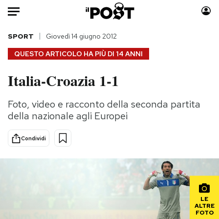
Auto
SPORT
Giovedì 14 giugno 2012
QUESTO ARTICOLO HA PIÙ DI
14 ANNI
HOME
Italia-Croazia 1-1
Italia
Moda
Mondo
Libri
Foto, video e racconto della seconda partita
Politica
Consumismi
della nazionale agli Europei
Tecnologia
Storie/Idee
Internet
Ok Boomer!
Condividi
Scienza
Media
Cultura
Europa
Economia
Altrecose
Sport
Mondiali calcio 2026
LE
ALTRE
FOTO