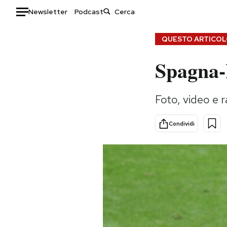
Newsletter
Podcast
Auto
QUESTO ARTICOLO
Spagna-I
HOME
Italia
Moda
Foto, video e 
Mondo
Libri
Politica
Consumismi
Condividi
Tecnologia
Storie/Idee
Internet
Ok Boomer!
Scienza
Media
Cultura
Europa
Economia
Altrecose
Sport
Mondiali calcio 2026