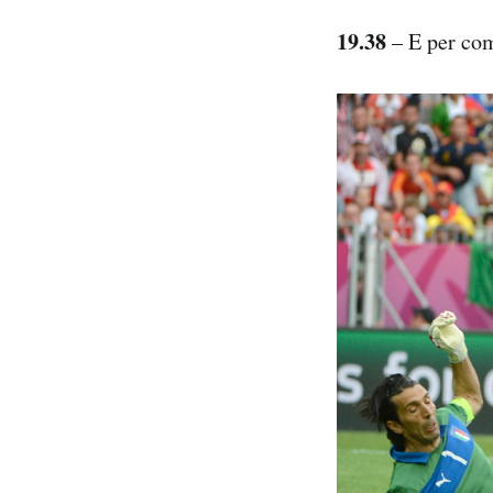
19.38
– E per com