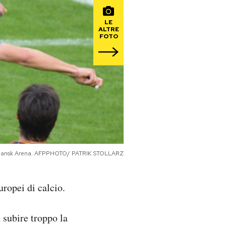
LE
ALTRE
FOTO
he Gdansk Arena. AFPPHOTO/ PATRIK STOLLARZ
uropei di calcio.
 subire troppo la