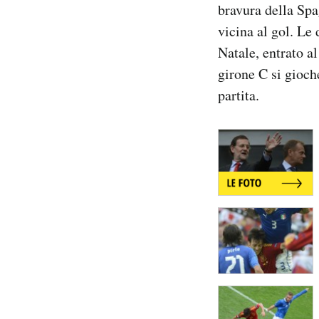
bravura della Spa
Notifiche mobile
vicina al gol. Le 
Regala il Post
Hai bisogno di aiuto?
Natale, entrato al
Esci
girone C si gioche
partita.