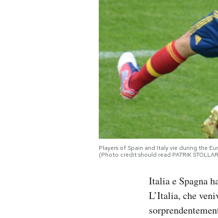
PODCAST
NEWSLETTER
I MIEI PREFERITI
SHOP
CALENDARIO
Players of Spain and Italy vie during the
(Photo credit should read PATRIK STOLL
Italia e Spagna h
AREA PERSONALE
L’Italia, che ven
Area Personale
sorprendentemente
Newsletter