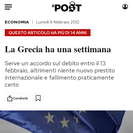
Auto
ECONOMIA
Lunedì 6 febbraio 2012
QUESTO ARTICOLO HA PIÙ DI
14 ANNI
HOME
La Grecia ha una settimana
Italia
Moda
Mondo
Libri
Serve un accordo sul debito entro il 13
Politica
Consumismi
febbraio, altrimenti niente nuovo prestito
Tecnologia
Storie/Idee
internazionale e fallimento praticamente
certo
Internet
Ok Boomer!
Scienza
Media
Condividi
Cultura
Europa
Economia
Altrecose
Sport
Mondiali calcio 2026