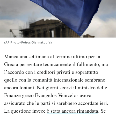
PODCAST
NEWSLETTER
(AP Photo/Petros Giannakouris)
I MIEI PREFERITI
Manca una settimana al termine ultimo per la
SHOP
Grecia per evitare tecnicamente il fallimento, ma
l’accordo con i creditori privati e soprattutto
quello con la comunità internazionale sembrano
CALENDARIO
ancora lontani. Nei giorni scorsi il ministro delle
Finanze greco Evangelos Venizelos aveva
AREA PERSONALE
assicurato che le parti si sarebbero accordate ieri.
Area Personale
La questione invece
è stata ancora rimandata
. Se
Newsletter