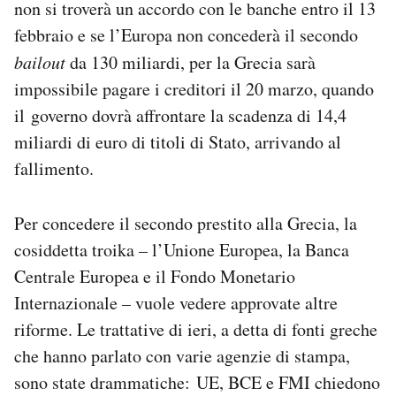
non si troverà un accordo con le banche entro il 13
Notifiche mobile
febbraio e se l’Europa non concederà il secondo
Regala il Post
bailout
da 130 miliardi, per la Grecia sarà
Hai bisogno di aiuto?
Esci
impossibile pagare i creditori il 20 marzo, quando
il governo dovrà affrontare la scadenza di 14,4
miliardi di euro di titoli di Stato, arrivando al
fallimento.
Per concedere il secondo prestito alla Grecia, la
cosiddetta troika – l’Unione Europea, la Banca
Centrale Europea e il Fondo Monetario
Internazionale – vuole vedere approvate altre
riforme. Le trattative di ieri, a detta di fonti greche
che hanno parlato con varie agenzie di stampa,
sono state drammatiche: UE, BCE e FMI chiedono