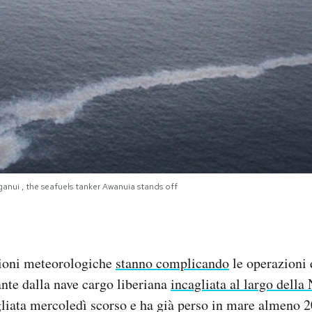
anui , the seafuels tanker Awanuia stands off
zioni meteorologiche
stanno complicando
le operazioni d
ante dalla nave cargo liberiana
incagliata al largo dell
gliata mercoledì scorso e ha già perso in mare almeno 2