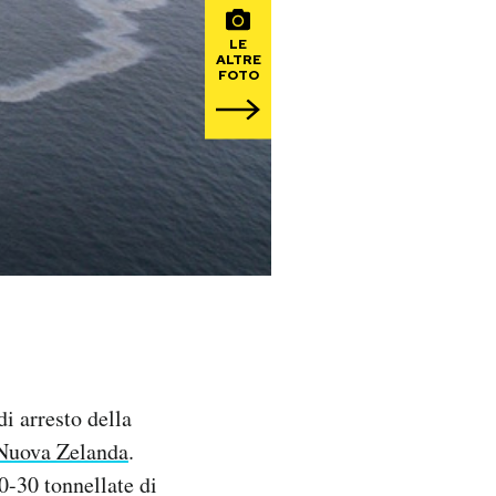
LE
ALTRE
FOTO
i arresto della
a Nuova Zelanda
.
0-30 tonnellate di