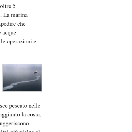
oltre 5
e. La marina
mpedire che
e acque
 le operazioni e
sce pescato nelle
aggiunto la costa,
suggeriscono
ittà più vicina al