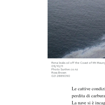
PODCAST
NEWSLETTER
I MIEI PREFERITI
SHOP
Rena leaks oil off the Coast of Mt Maung
09/10/11
Photo Sunlive.co.nz
CALENDARIO
Ross Brown
021 2889090
AREA PERSONALE
Le cattive condi
perdita di carbur
Area Personale
La nave si è inca
Newsletter