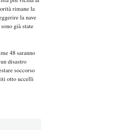
iorità rimane la
eggerire la nave
 sono già state
ime 48 saranno
 un disastro
restare soccorso
ti otto uccelli