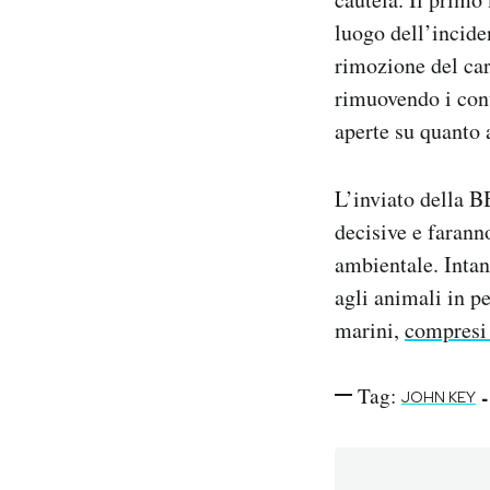
luogo dell’inciden
rimozione del car
rimuovendo i cont
aperte su quanto 
L’inviato della 
decisive e farann
ambientale. Intan
agli animali in pe
marini,
compresi 
Tag:
-
JOHN KEY