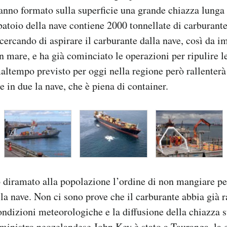
anno formato sulla superficie una grande chiazza lunga 
rbatoio della nave contiene 2000 tonnellate di carburant
cercando di aspirare il carburante dalla nave, così da i
in mare, e ha già cominciato le operazioni per ripulire l
altempo previsto per oggi nella regione però rallenterà
e in due la nave, che è piena di container.
 diramato alla popolazione l’ordine di non mangiare pe
 la nave. Non ci sono prove che il carburante abbia già r
ndizioni meteorologiche e la diffusione della chiazza 
 ministro neozelandese John Key è stato a Tauranga, la c