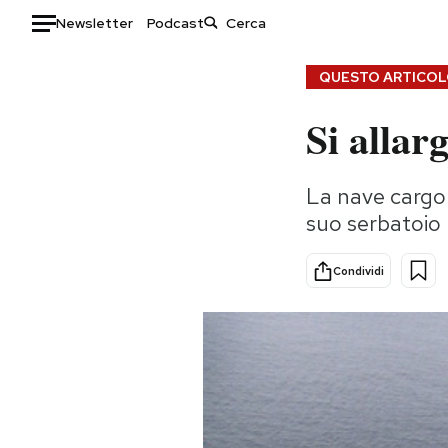
Newsletter
Podcast
Auto
QUESTO ARTICOLO
Si allar
HOME
Italia
Moda
La nave cargo 
Mondo
Libri
suo serbatoio
Politica
Consumismi
Tecnologia
Storie/Idee
Condividi
Internet
Ok Boomer!
Scienza
Media
Cultura
Europa
Economia
Altrecose
Sport
Mondiali calcio 2026