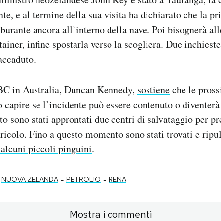
te, e al termine della sua visita ha dichiarato che la pr
burante ancora all’interno della nave. Poi bisognerà all
ainer, infine spostarla verso la scogliera. Due inchieste
accaduto.
BBC in Australia, Duncan Kennedy,
sostiene
che le pross
o capire se l’incidente può essere contenuto o diventerà
to sono stati approntati due centri di salvataggio per p
ricolo. Fino a questo momento sono stati trovati e ripuli
alcuni piccoli pinguini
.
-
-
NUOVA ZELANDA
PETROLIO
RENA
Mostra i commenti