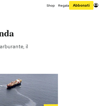
Abbonati
Shop
Regala
anda
rburante, il