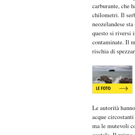
carburante, che h
Notifiche mobile
Regala il Post
chilometri. Il se
Hai bisogno di aiuto?
neozelandese sta 
Esci
questo si riversi 
contaminate. Il m
rischia di spezzar
Le autorità hanno
acque circostanti
ma le mutevoli co
cautela. Il primo