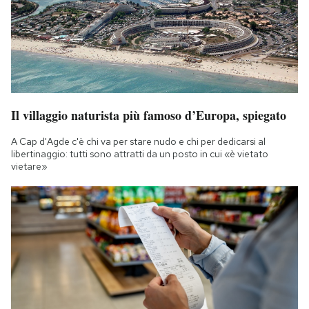
Il villaggio naturista più famoso d’Europa, spiegato
A Cap d'Agde c'è chi va per stare nudo e chi per dedicarsi al
libertinaggio: tutti sono attratti da un posto in cui «è vietato
vietare»