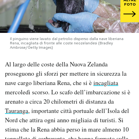
FOTO
PODCAST
NEWSLETTER
Il pinguino viene lavato dal petrolio disperso dalla nave liberiana
Rena, incagliata di fronte alle coste neozelandesi (Bradley
Ambrose/Getty Images)
I MIEI PREFERITI
Al largo delle coste della Nuova Zelanda
proseguono gli sforzi per mettere in sicurezza la
SHOP
nave cargo liberiana Rena, che si è
incagliata
mercoledì scorso. Lo scafo dell’imbarcazione si è
CALENDARIO
arenato a circa 20 chilometri di distanza da
Tauranga
, importante città portuale dell’Isola del
AREA PERSONALE
Nord che attira ogni anno migliaia di turisti. Si
Area Personale
stima che la Rena abbia perso in mare almeno 10
Newsletter
tonnellate di carburante, che hanno formato sulla