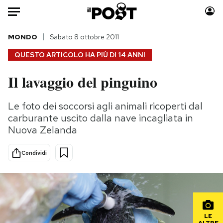
Auto
MONDO
Sabato 8 ottobre 2011
QUESTO ARTICOLO HA PIÙ DI
14 ANNI
HOME
Il lavaggio del pinguino
Italia
Moda
Mondo
Libri
Le foto dei soccorsi agli animali ricoperti dal
Politica
Consumismi
carburante uscito dalla nave incagliata in
Tecnologia
Storie/Idee
Nuova Zelanda
Internet
Ok Boomer!
Condividi
Scienza
Media
Cultura
Europa
Economia
Altrecose
Sport
Mondiali calcio 2026
LE
ALTRE