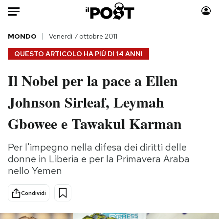
Auto
MONDO
Venerdì 7 ottobre 2011
QUESTO ARTICOLO HA PIÙ DI
14 ANNI
HOME
Il Nobel per la pace a Ellen
Italia
Moda
Johnson Sirleaf, Leymah
Mondo
Libri
Politica
Consumismi
Gbowee e Tawakul Karman
Tecnologia
Storie/Idee
Internet
Ok Boomer!
Per l'impegno nella difesa dei diritti delle
Scienza
Media
donne in Liberia e per la Primavera Araba
Cultura
Europa
nello Yemen
Economia
Altrecose
Condividi
Sport
Mondiali calcio 2026