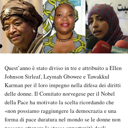
PODCAST
NEWSLETTER
I MIEI PREFERITI
Quest’anno è stato diviso in tre e attribuito a Ellen
SHOP
Johnson Sirleaf, Leymah Gbowee e Tawakkul
Karman per il loro impegno nella difesa dei diritti
CALENDARIO
delle donne. Il Comitato norvegese per il Nobel
della Pace ha motivato la scelta ricordando che
AREA PERSONALE
«non possiamo raggiungere la democrazia e una
Area Personale
forma di pace duratura nel mondo se le donne non
Newsletter
possono ottenere le stesse opportunità degli