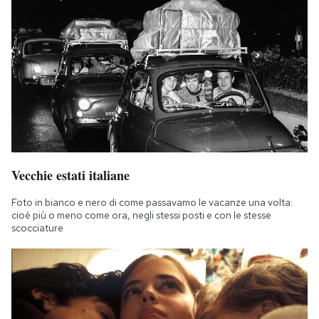
Vecchie estati italiane
Foto in bianco e nero di come passavamo le vacanze una volta:
cioè più o meno come ora, negli stessi posti e con le stesse
scocciature