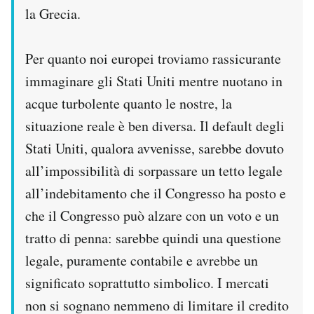
la Grecia.
Notifiche mobile
Regala il Post
Hai bisogno di aiuto?
Per quanto noi europei troviamo rassicurante
Esci
immaginare gli Stati Uniti mentre nuotano in
acque turbolente quanto le nostre, la
situazione reale è ben diversa. Il default degli
Stati Uniti, qualora avvenisse, sarebbe dovuto
all’impossibilità di sorpassare un tetto legale
all’indebitamento che il Congresso ha posto e
che il Congresso può alzare con un voto e un
tratto di penna: sarebbe quindi una questione
legale, puramente contabile e avrebbe un
significato soprattutto simbolico. I mercati
non si sognano nemmeno di limitare il credito