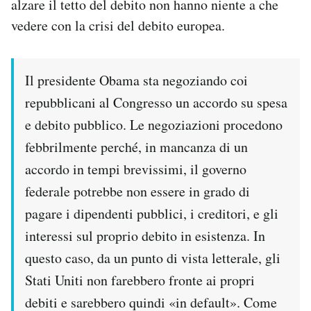
alzare il tetto del debito non hanno niente a che
vedere con la crisi del debito europea.
PODCAST
NEWSLETTER
Il presidente Obama sta negoziando coi
repubblicani al Congresso un accordo su spesa
I MIEI PREFERITI
e debito pubblico. Le negoziazioni procedono
febbrilmente perché, in mancanza di un
SHOP
accordo in tempi brevissimi, il governo
federale potrebbe non essere in grado di
CALENDARIO
pagare i dipendenti pubblici, i creditori, e gli
interessi sul proprio debito in esistenza. In
questo caso, da un punto di vista letterale, gli
AREA PERSONALE
Stati Uniti non farebbero fronte ai propri
Area Personale
debiti e sarebbero quindi «in default». Come
Newsletter