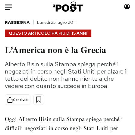
Auto
RASSEGNA
Lunedì 25 luglio 2011
QUESTO ARTICOLO HA PIÙ DI
15 ANNI
HOME
L’America non è la Grecia
Italia
Moda
Mondo
Libri
Alberto Bisin sulla Stampa spiega perché i
Politica
Consumismi
negoziati in corso negli Stati Uniti per alzare il
Tecnologia
Storie/Idee
tetto del debito non hanno niente a che
vedere con quanto succede in Europa
Internet
Ok Boomer!
Scienza
Media
Condividi
Cultura
Europa
Economia
Altrecose
Oggi Alberto Bisin sulla Stampa spiega perché i
Sport
Mondiali calcio 2026
difficili negoziati in corso negli Stati Uniti per