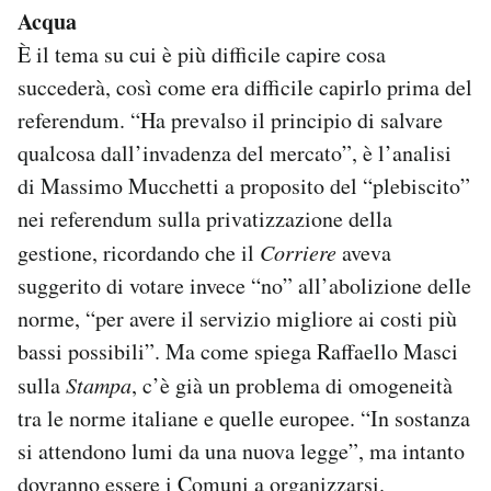
Acqua
Notifiche mobile
Regala il Post
È il tema su cui è più difficile capire cosa
Hai bisogno di aiuto?
succederà, così come era difficile capirlo prima del
Esci
referendum. “Ha prevalso il principio di salvare
qualcosa dall’invadenza del mercato”, è l’analisi
di Massimo Mucchetti a proposito del “plebiscito”
nei referendum sulla privatizzazione della
gestione, ricordando che il
Corriere
aveva
suggerito di votare invece “no” all’abolizione delle
norme, “per avere il servizio migliore ai costi più
bassi possibili”. Ma come spiega Raffaello Masci
sulla
Stampa
, c’è già un problema di omogeneità
tra le norme italiane e quelle europee. “In sostanza
si attendono lumi da una nuova legge”, ma intanto
dovranno essere i Comuni a organizzarsi.