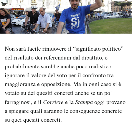
PODCAST
NEWSLETTER
Non sarà facile rimuovere il “significato politico”
I MIEI PREFERITI
del risultato dei referendum dal dibattito, e
probabilmente sarebbe anche poco realistico
SHOP
ignorare il valore del voto per il confronto tra
maggioranza e opposizione. Ma in ogni caso si è
CALENDARIO
votato su dei quesiti concreti anche se un po’
farraginosi, e il
Corriere
e la
Stampa
oggi provano
AREA PERSONALE
a spiegare quali saranno le conseguenze concrete
su quei quesiti concreti.
Area Personale
Newsletter