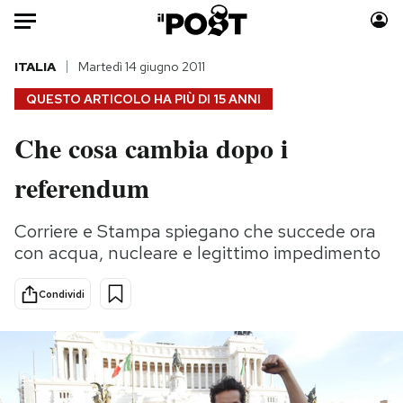
Auto
ITALIA
Martedì 14 giugno 2011
QUESTO ARTICOLO HA PIÙ DI
15 ANNI
HOME
Che cosa cambia dopo i
Italia
Moda
referendum
Mondo
Libri
Politica
Consumismi
Corriere e Stampa spiegano che succede ora
Tecnologia
Storie/Idee
con acqua, nucleare e legittimo impedimento
Internet
Ok Boomer!
Scienza
Media
Condividi
Cultura
Europa
Economia
Altrecose
Sport
Mondiali calcio 2026