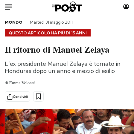
Auto
MONDO
Martedì 31 maggio 2011
QUESTO ARTICOLO HA PIÙ DI
15 ANNI
HOME
Il ritorno di Manuel Zelaya
Italia
Moda
Mondo
Libri
L'ex presidente Manuel Zelaya è tornato in
Politica
Consumismi
Honduras dopo un anno e mezzo di esilio
Tecnologia
Storie/Idee
di
Emma Volonté
Internet
Ok Boomer!
Scienza
Media
Condividi
Cultura
Europa
Economia
Altrecose
Sport
Mondiali calcio 2026