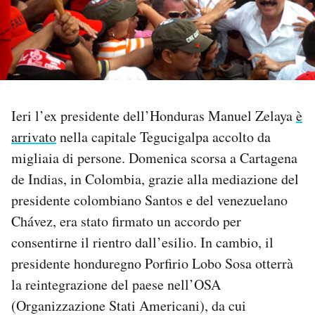
PODCAST
NEWSLETTER
Ieri l’ex presidente dell’Honduras Manuel Zelaya
è
I MIEI PREFERITI
arrivato
nella capitale Tegucigalpa accolto da
migliaia di persone. Domenica scorsa a Cartagena
SHOP
de Indias, in Colombia, grazie alla mediazione del
presidente colombiano Santos e del venezuelano
CALENDARIO
Chávez, era stato firmato un accordo per
consentirne il rientro dall’esilio. In cambio, il
AREA PERSONALE
presidente honduregno Porfirio Lobo Sosa otterrà
la reintegrazione del paese nell’OSA
Area Personale
(Organizzazione Stati Americani), da cui
Newsletter