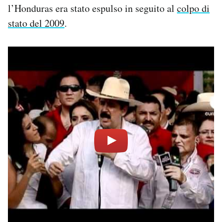
l’Honduras era stato espulso in seguito al
colpo di
Notifiche mobile
Regala il Post
stato del 2009
.
Hai bisogno di aiuto?
Esci