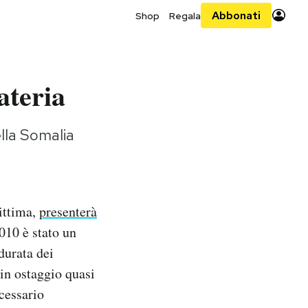
Abbonati
Shop
Regala
ateria
ella Somalia
rittima,
presenterà
010 è stato un
durata dei
 in ostaggio quasi
cessario