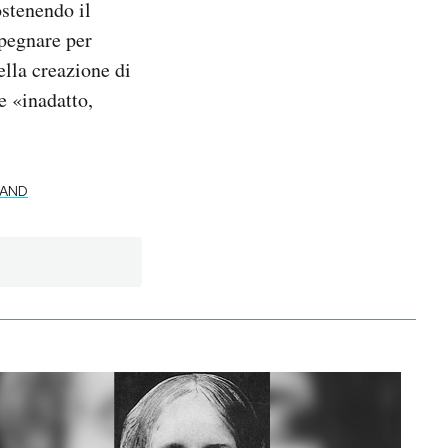
ostenendo il
mpegnare per
lla creazione di
e «inadatto,
LAND