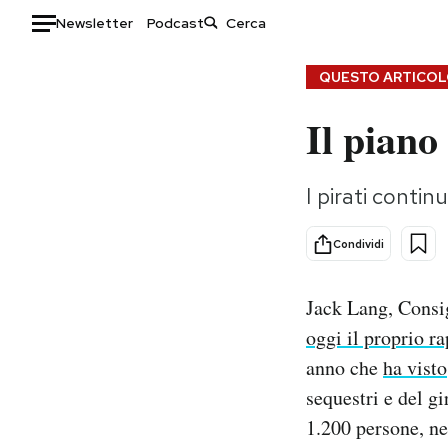
Newsletter
Podcast
Auto
QUESTO ARTICOLO
Il piano
HOME
Italia
Moda
I pirati contin
Mondo
Libri
Politica
Consumismi
Condividi
Tecnologia
Storie/Idee
Internet
Ok Boomer!
Jack Lang, Consig
Scienza
Media
oggi il proprio r
Cultura
Europa
anno che
ha visto
Economia
Altrecose
sequestri e del gi
Sport
Mondiali calcio 2026
1.200 persone, ne