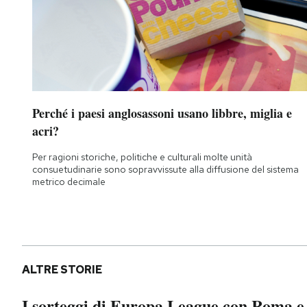
Notifiche mobile
Regala il Post
Hai bisogno di aiuto?
Esci
Perché i paesi anglosassoni usano libbre, miglia e
acri?
Per ragioni storiche, politiche e culturali molte unità
consuetudinarie sono sopravvissute alla diffusione del sistema
metrico decimale
ALTRE STORIE
I sorteggi di Europa League con Roma e