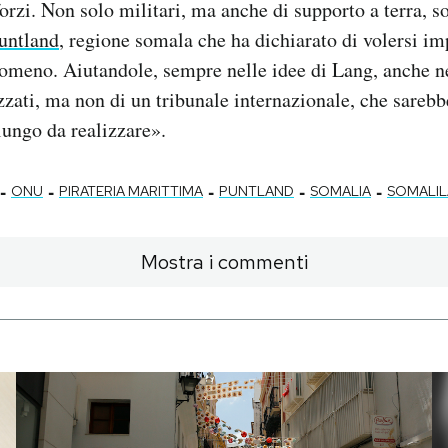
forzi. Non solo militari, ma anche di supporto a terra, s
untland
, regione somala che ha dichiarato di volersi i
nomeno. Aiutandole, sempre nelle idee di Lang, anche ne
izzati, ma non di un tribunale internazionale, che sarebb
lungo da realizzare».
-
-
-
-
-
ONU
PIRATERIA MARITTIMA
PUNTLAND
SOMALIA
SOMALI
Mostra i commenti