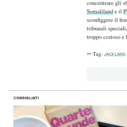
concentrare gli s
Somaliland
e il
P
PODCAST
sconfiggere il fe
tribunali special
NEWSLETTER
troppo costoso e 
I MIEI PREFERITI
Tag:
JACK LANG
SHOP
CALENDARIO
CONSIGLIATI
AREA PERSONALE
Area Personale
Newsletter